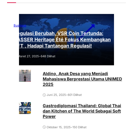
Business
Regulasi Berubah, VSR Coin Tertunda:
VASSER Heritage Été Fokus Kembangkan
NFT , Hadapi Tantangan Regulasi!
Maret 27, 2025
•
648 Dilihat
Aldino, Anak Desa yang Menjadi
Mahasiswa Berprestasi Utama UNIMED
2025
Juni 25, 2025
•
601 Dilihat
Gastrodiplomasi Thailand: Global Thai
dan Kitchen of The World Sebagai Soft
Power
Oktober 15, 2025
•
150 Dilihat