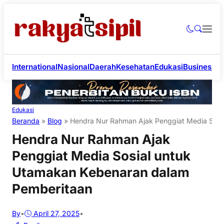
International
Nasional
Daerah
Kesehatan
Edukasi
Business
Li
Edukasi
Beranda
»
Blog
»
Hendra Nur Rahman Ajak Penggiat Media Sosi
Hendra Nur Rahman Ajak
Penggiat Media Sosial untuk
Utamakan Kebenaran dalam
Pemberitaan
By
•
April 27, 2025
•