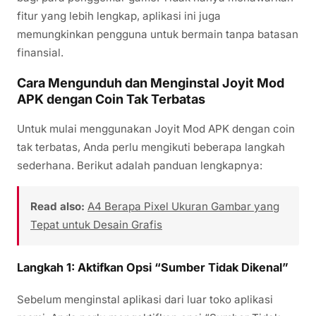
fitur yang lebih lengkap, aplikasi ini juga
memungkinkan pengguna untuk bermain tanpa batasan
finansial.
Cara Mengunduh dan Menginstal Joyit Mod
APK dengan Coin Tak Terbatas
Untuk mulai menggunakan Joyit Mod APK dengan coin
tak terbatas, Anda perlu mengikuti beberapa langkah
sederhana. Berikut adalah panduan lengkapnya:
Read also:
A4 Berapa Pixel Ukuran Gambar yang
Tepat untuk Desain Grafis
Langkah 1: Aktifkan Opsi “Sumber Tidak Dikenal”
Sebelum menginstal aplikasi dari luar toko aplikasi