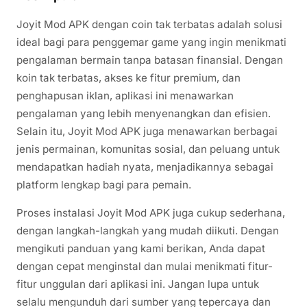
Joyit Mod APK dengan coin tak terbatas adalah solusi
ideal bagi para penggemar game yang ingin menikmati
pengalaman bermain tanpa batasan finansial. Dengan
koin tak terbatas, akses ke fitur premium, dan
penghapusan iklan, aplikasi ini menawarkan
pengalaman yang lebih menyenangkan dan efisien.
Selain itu, Joyit Mod APK juga menawarkan berbagai
jenis permainan, komunitas sosial, dan peluang untuk
mendapatkan hadiah nyata, menjadikannya sebagai
platform lengkap bagi para pemain.
Proses instalasi Joyit Mod APK juga cukup sederhana,
dengan langkah-langkah yang mudah diikuti. Dengan
mengikuti panduan yang kami berikan, Anda dapat
dengan cepat menginstal dan mulai menikmati fitur-
fitur unggulan dari aplikasi ini. Jangan lupa untuk
selalu mengunduh dari sumber yang tepercaya dan