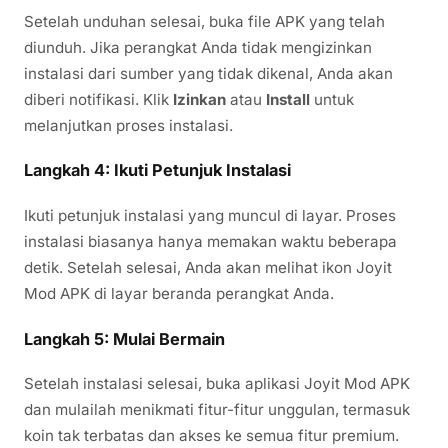
Setelah unduhan selesai, buka file APK yang telah
diunduh. Jika perangkat Anda tidak mengizinkan
instalasi dari sumber yang tidak dikenal, Anda akan
diberi notifikasi. Klik
Izinkan
atau
Install
untuk
melanjutkan proses instalasi.
Langkah 4: Ikuti Petunjuk Instalasi
Ikuti petunjuk instalasi yang muncul di layar. Proses
instalasi biasanya hanya memakan waktu beberapa
detik. Setelah selesai, Anda akan melihat ikon Joyit
Mod APK di layar beranda perangkat Anda.
Langkah 5: Mulai Bermain
Setelah instalasi selesai, buka aplikasi Joyit Mod APK
dan mulailah menikmati fitur-fitur unggulan, termasuk
koin tak terbatas dan akses ke semua fitur premium.