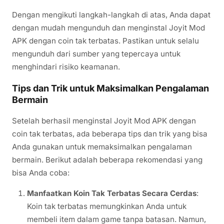
Dengan mengikuti langkah-langkah di atas, Anda dapat
dengan mudah mengunduh dan menginstal Joyit Mod
APK dengan coin tak terbatas. Pastikan untuk selalu
mengunduh dari sumber yang tepercaya untuk
menghindari risiko keamanan.
Tips dan Trik untuk Maksimalkan Pengalaman
Bermain
Setelah berhasil menginstal Joyit Mod APK dengan
coin tak terbatas, ada beberapa tips dan trik yang bisa
Anda gunakan untuk memaksimalkan pengalaman
bermain. Berikut adalah beberapa rekomendasi yang
bisa Anda coba:
Manfaatkan Koin Tak Terbatas Secara Cerdas
:
Koin tak terbatas memungkinkan Anda untuk
membeli item dalam game tanpa batasan. Namun,