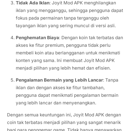
Tidak Ada Iklan
: Joyit Mod APK menghilangkan
iklan yang mengganggu, sehingga pengguna dapat
fokus pada permainan tanpa terganggu oleh
tayangan iklan yang sering muncul di versi asli.
Penghematan Biaya
: Dengan koin tak terbatas dan
akses ke fitur premium, pengguna tidak perlu
membeli koin atau berlangganan untuk menikmati
konten yang sama. Ini membuat Joyit Mod APK
menjadi pilihan yang lebih hemat dan efisien.
Pengalaman Bermain yang Lebih Lancar
: Tanpa
iklan dan dengan akses ke fitur tambahan,
pengguna dapat menikmati pengalaman bermain
yang lebih lancar dan menyenangkan.
Dengan semua keuntungan ini, Joyit Mod APK dengan
coin tak terbatas menjadi pilihan yang sangat menarik
bagi para penggemar game. Tidak hanya menawarkan