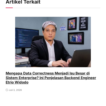
Artikel Terkait
Mengapa Data Correctness Menjadi Isu Besar di
Sistem Enterprise? Ini Penjelasan Backend Engineer
Etrio Widodo
Juli 3, 2026