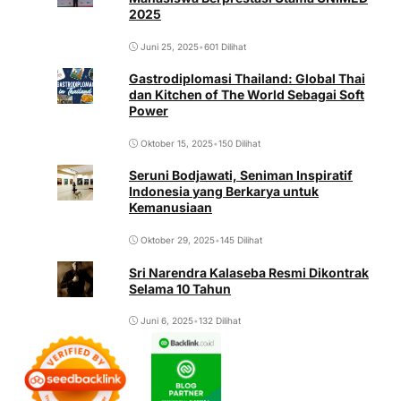
2025
Juni 25, 2025
•
601 Dilihat
Gastrodiplomasi Thailand: Global Thai
dan Kitchen of The World Sebagai Soft
Power
Oktober 15, 2025
•
150 Dilihat
Seruni Bodjawati, Seniman Inspiratif
Indonesia yang Berkarya untuk
Kemanusiaan
Oktober 29, 2025
•
145 Dilihat
Sri Narendra Kalaseba Resmi Dikontrak
Selama 10 Tahun
Juni 6, 2025
•
132 Dilihat