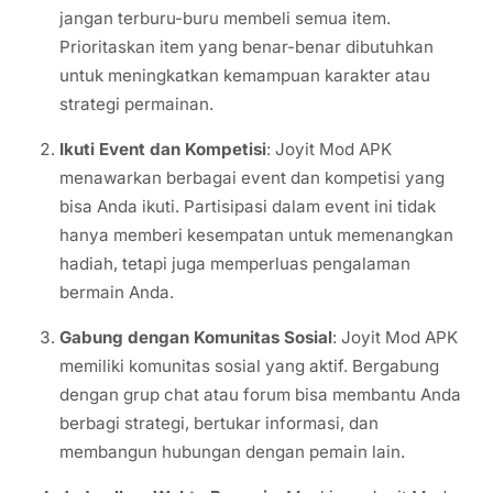
jangan terburu-buru membeli semua item.
Prioritaskan item yang benar-benar dibutuhkan
untuk meningkatkan kemampuan karakter atau
strategi permainan.
Ikuti Event dan Kompetisi
: Joyit Mod APK
menawarkan berbagai event dan kompetisi yang
bisa Anda ikuti. Partisipasi dalam event ini tidak
hanya memberi kesempatan untuk memenangkan
hadiah, tetapi juga memperluas pengalaman
bermain Anda.
Gabung dengan Komunitas Sosial
: Joyit Mod APK
memiliki komunitas sosial yang aktif. Bergabung
dengan grup chat atau forum bisa membantu Anda
berbagi strategi, bertukar informasi, dan
membangun hubungan dengan pemain lain.