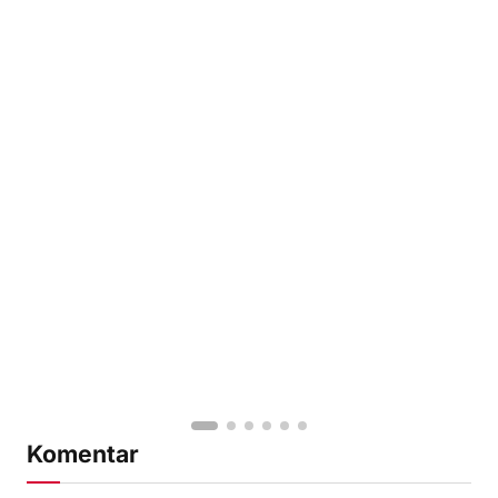
Komentar