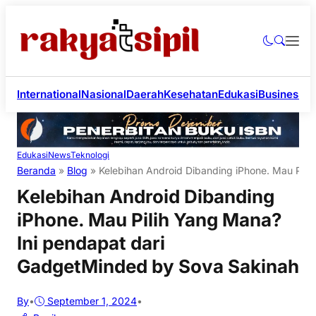
International
Nasional
Daerah
Kesehatan
Edukasi
Business
Li
Edukasi
News
Teknologi
Beranda
»
Blog
»
Kelebihan Android Dibanding iPhone. Mau Pil
Kelebihan Android Dibanding
iPhone. Mau Pilih Yang Mana?
Ini pendapat dari
GadgetMinded by Sova Sakinah
By
•
September 1, 2024
•