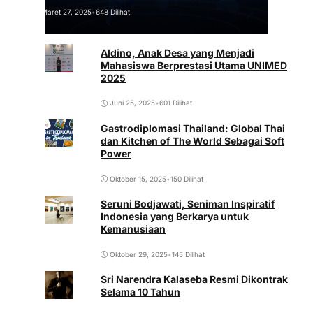
Maret 27, 2025
•
648 Dilihat
Aldino, Anak Desa yang Menjadi
Mahasiswa Berprestasi Utama UNIMED
2025
Juni 25, 2025
•
601 Dilihat
Gastrodiplomasi Thailand: Global Thai
dan Kitchen of The World Sebagai Soft
Power
Oktober 15, 2025
•
150 Dilihat
Seruni Bodjawati, Seniman Inspiratif
Indonesia yang Berkarya untuk
Kemanusiaan
Oktober 29, 2025
•
145 Dilihat
Sri Narendra Kalaseba Resmi Dikontrak
Selama 10 Tahun