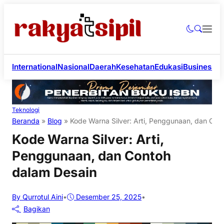
International
Nasional
Daerah
Kesehatan
Edukasi
Business
Li
Teknologi
Beranda
»
Blog
»
Kode Warna Silver: Arti, Penggunaan, dan Con
Kode Warna Silver: Arti,
Penggunaan, dan Contoh
dalam Desain
By Qurrotul Aini
•
Desember 25, 2025
•
Bagikan