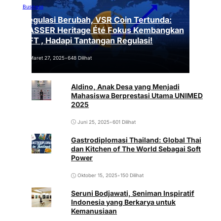
Business
Regulasi Berubah, VSR Coin Tertunda:
VASSER Heritage Été Fokus Kembangkan
NFT , Hadapi Tantangan Regulasi!
Maret 27, 2025
•
648 Dilihat
Aldino, Anak Desa yang Menjadi
Mahasiswa Berprestasi Utama UNIMED
2025
Juni 25, 2025
•
601 Dilihat
Gastrodiplomasi Thailand: Global Thai
dan Kitchen of The World Sebagai Soft
Power
Oktober 15, 2025
•
150 Dilihat
Seruni Bodjawati, Seniman Inspiratif
Indonesia yang Berkarya untuk
Kemanusiaan