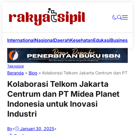
International
Nasional
Daerah
Kesehatan
Edukasi
Business
Li
Teknologi
Beranda
»
Blog
»
Kolaborasi Telkom Jakarta Centrum dan PT Mide
Kolaborasi Telkom Jakarta
Centrum dan PT Midea Planet
Indonesia untuk Inovasi
Industri
By
•
Januari 30, 2025
•