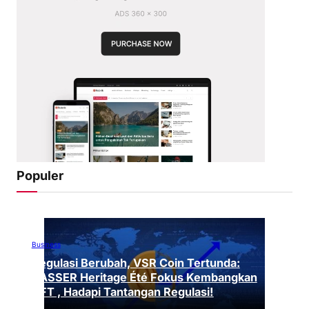
Populer
Business
Regulasi Berubah, VSR Coin Tertunda:
VASSER Heritage Été Fokus Kembangkan
NFT , Hadapi Tantangan Regulasi!