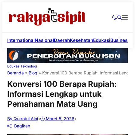
International
Nasional
Daerah
Kesehatan
Edukasi
Business
Li
Edukasi
Teknologi
Beranda
»
Blog
»
Konversi 100 Berapa Rupiah: Informasi Leng
Konversi 100 Berapa Rupiah:
Informasi Lengkap untuk
Pemahaman Mata Uang
By Qurrotul Aini
•
Maret 5, 2026
•
Bagikan