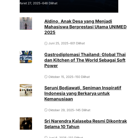
Maret 27, 2025
•
648 Dilihat
Aldino, Anak Desa yang Menjadi
Mahasiswa Berprestasi Utama UNIMED
2025
Juni 25, 2025
•
601 Dilihat
Gastrodiplomasi Thailand: Global Thai
dan Kitchen of The World Sebagai Soft
Power
Oktober 15, 2025
•
150 Dilihat
Seruni Bodjawati, Seniman Inspiratif
Indonesia yang Berkarya untuk
Kemanusiaan
Oktober 29, 2025
•
145 Dilihat
Sri Narendra Kalaseba Resmi Dikontrak
Selama 10 Tahun
Juni 6, 2025
•
132 Dilihat