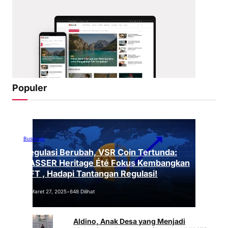
Populer
Business
Regulasi Berubah, VSR Coin Tertunda:
VASSER Heritage Été Fokus Kembangkan
NFT , Hadapi Tantangan Regulasi!
Maret 27, 2025
•
648 Dilihat
Aldino, Anak Desa yang Menjadi