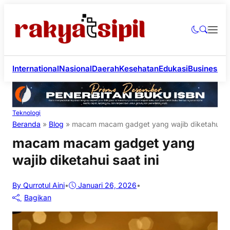
International
Nasional
Daerah
Kesehatan
Edukasi
Business
Li
Teknologi
Beranda
»
Blog
»
macam macam gadget yang wajib diketahui saa
macam macam gadget yang
wajib diketahui saat ini
By Qurrotul Aini
•
Januari 26, 2026
•
Bagikan