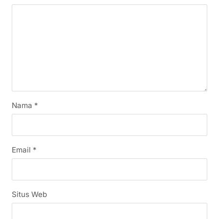
Nama
*
Email
*
Situs Web