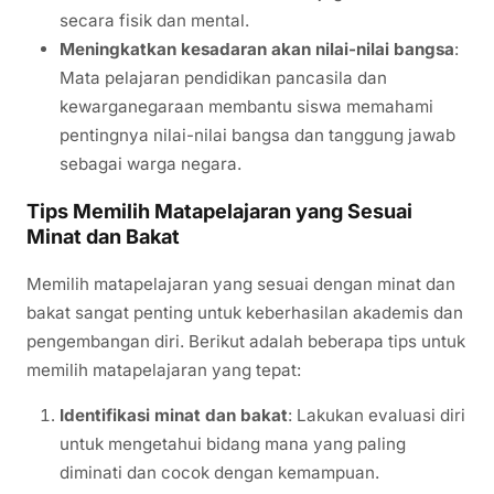
secara fisik dan mental.
Meningkatkan kesadaran akan nilai-nilai bangsa
:
Mata pelajaran pendidikan pancasila dan
kewarganegaraan membantu siswa memahami
pentingnya nilai-nilai bangsa dan tanggung jawab
sebagai warga negara.
Tips Memilih Matapelajaran yang Sesuai
Minat dan Bakat
Memilih matapelajaran yang sesuai dengan minat dan
bakat sangat penting untuk keberhasilan akademis dan
pengembangan diri. Berikut adalah beberapa tips untuk
memilih matapelajaran yang tepat:
Identifikasi minat dan bakat
: Lakukan evaluasi diri
untuk mengetahui bidang mana yang paling
diminati dan cocok dengan kemampuan.