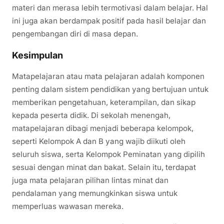
materi dan merasa lebih termotivasi dalam belajar. Hal
ini juga akan berdampak positif pada hasil belajar dan
pengembangan diri di masa depan.
Kesimpulan
Matapelajaran atau mata pelajaran adalah komponen
penting dalam sistem pendidikan yang bertujuan untuk
memberikan pengetahuan, keterampilan, dan sikap
kepada peserta didik. Di sekolah menengah,
matapelajaran dibagi menjadi beberapa kelompok,
seperti Kelompok A dan B yang wajib diikuti oleh
seluruh siswa, serta Kelompok Peminatan yang dipilih
sesuai dengan minat dan bakat. Selain itu, terdapat
juga mata pelajaran pilihan lintas minat dan
pendalaman yang memungkinkan siswa untuk
memperluas wawasan mereka.