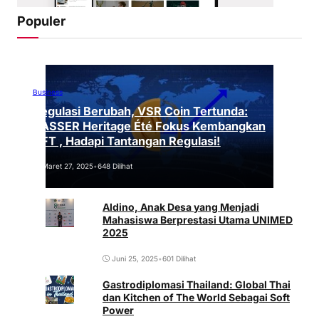
Populer
Business
Regulasi Berubah, VSR Coin Tertunda:
VASSER Heritage Été Fokus Kembangkan
NFT , Hadapi Tantangan Regulasi!
Maret 27, 2025
•
648 Dilihat
Aldino, Anak Desa yang Menjadi
Mahasiswa Berprestasi Utama UNIMED
2025
Juni 25, 2025
•
601 Dilihat
Gastrodiplomasi Thailand: Global Thai
dan Kitchen of The World Sebagai Soft
Power