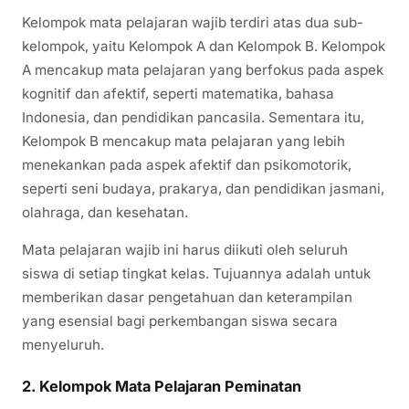
Kelompok mata pelajaran wajib terdiri atas dua sub-
kelompok, yaitu Kelompok A dan Kelompok B. Kelompok
A mencakup mata pelajaran yang berfokus pada aspek
kognitif dan afektif, seperti matematika, bahasa
Indonesia, dan pendidikan pancasila. Sementara itu,
Kelompok B mencakup mata pelajaran yang lebih
menekankan pada aspek afektif dan psikomotorik,
seperti seni budaya, prakarya, dan pendidikan jasmani,
olahraga, dan kesehatan.
Mata pelajaran wajib ini harus diikuti oleh seluruh
siswa di setiap tingkat kelas. Tujuannya adalah untuk
memberikan dasar pengetahuan dan keterampilan
yang esensial bagi perkembangan siswa secara
menyeluruh.
2. Kelompok Mata Pelajaran Peminatan