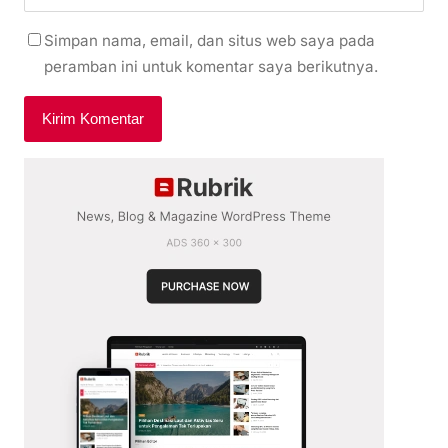
Simpan nama, email, dan situs web saya pada
peramban ini untuk komentar saya berikutnya.