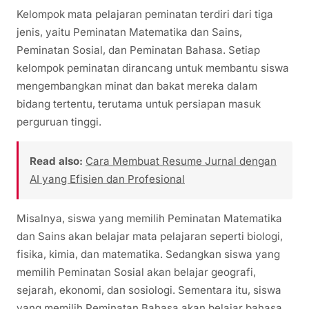
Kelompok mata pelajaran peminatan terdiri dari tiga
jenis, yaitu Peminatan Matematika dan Sains,
Peminatan Sosial, dan Peminatan Bahasa. Setiap
kelompok peminatan dirancang untuk membantu siswa
mengembangkan minat dan bakat mereka dalam
bidang tertentu, terutama untuk persiapan masuk
perguruan tinggi.
Read also:
Cara Membuat Resume Jurnal dengan
AI yang Efisien dan Profesional
Misalnya, siswa yang memilih Peminatan Matematika
dan Sains akan belajar mata pelajaran seperti biologi,
fisika, kimia, dan matematika. Sedangkan siswa yang
memilih Peminatan Sosial akan belajar geografi,
sejarah, ekonomi, dan sosiologi. Sementara itu, siswa
yang memilih Peminatan Bahasa akan belajar bahasa