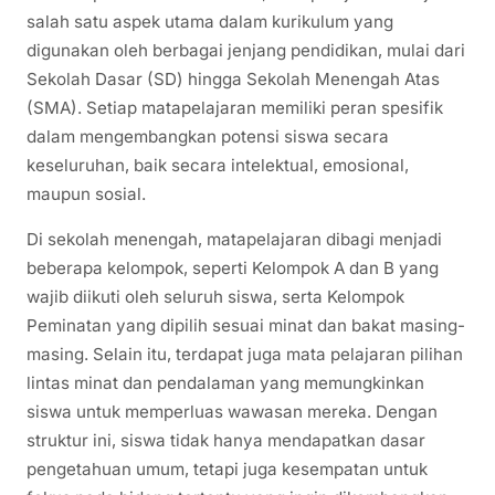
salah satu aspek utama dalam kurikulum yang
digunakan oleh berbagai jenjang pendidikan, mulai dari
Sekolah Dasar (SD) hingga Sekolah Menengah Atas
(SMA). Setiap matapelajaran memiliki peran spesifik
dalam mengembangkan potensi siswa secara
keseluruhan, baik secara intelektual, emosional,
maupun sosial.
Di sekolah menengah, matapelajaran dibagi menjadi
beberapa kelompok, seperti Kelompok A dan B yang
wajib diikuti oleh seluruh siswa, serta Kelompok
Peminatan yang dipilih sesuai minat dan bakat masing-
masing. Selain itu, terdapat juga mata pelajaran pilihan
lintas minat dan pendalaman yang memungkinkan
siswa untuk memperluas wawasan mereka. Dengan
struktur ini, siswa tidak hanya mendapatkan dasar
pengetahuan umum, tetapi juga kesempatan untuk