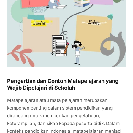
Pengertian dan Contoh Matapelajaran yang
Wajib Dipelajari di Sekolah
Matapelajaran atau mata pelajaran merupakan
komponen penting dalam sistem pendidikan yang
dirancang untuk memberikan pengetahuan,
keterampilan, dan sikap kepada peserta didik. Dalam
konteks pendidikan Indonesia, matapelajaran menjadi