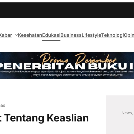
Kabar
Kesehatan
Edukasi
Business
Lifestyle
Teknologi
Opin
mas
 Tentang Keaslian