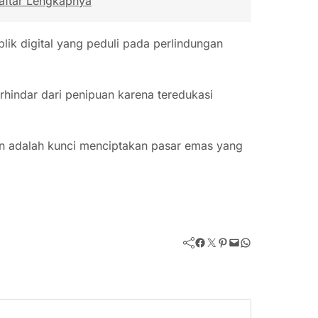
Daftar Lengkapnya
lik digital yang peduli pada perlindungan
hindar dari penipuan karena teredukasi
en adalah kunci menciptakan pasar emas yang
Facebook
Twitter
Pinterest
Mail
WhatsApp