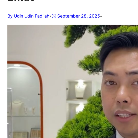
By Udin Udin Fadilah
•
September 28, 2025
•