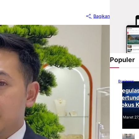
Bagikan
Populer
Business
Regulas
Tertund
Fokus 
Tantang
Maret 27