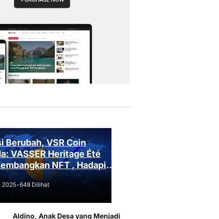
i Berubah, VSR Coin
a: VASSER Heritage Été
Kembangkan NFT , Hadapi
an Regulasi!
, 2025
•
648 Dilihat
Aldino, Anak Desa yang Menjadi