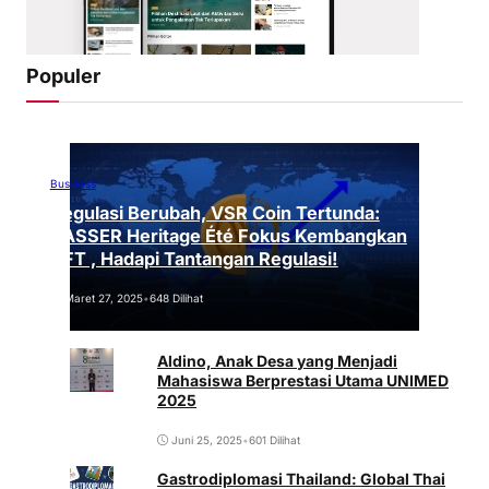
Populer
Business
Regulasi Berubah, VSR Coin Tertunda:
VASSER Heritage Été Fokus Kembangkan
NFT , Hadapi Tantangan Regulasi!
Maret 27, 2025
•
648 Dilihat
Aldino, Anak Desa yang Menjadi
Mahasiswa Berprestasi Utama UNIMED
2025
Juni 25, 2025
•
601 Dilihat
Gastrodiplomasi Thailand: Global Thai