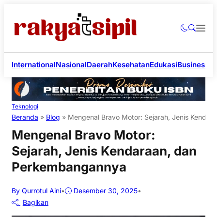
International
Nasional
Daerah
Kesehatan
Edukasi
Business
Li
Teknologi
Beranda
»
Blog
»
Mengenal Bravo Motor: Sejarah, Jenis Kenda
Mengenal Bravo Motor:
Sejarah, Jenis Kendaraan, dan
Perkembangannya
By Qurrotul Aini
•
Desember 30, 2025
•
Bagikan