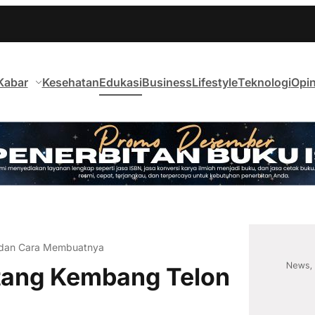
Kabar
Kesehatan
Edukasi
Business
Lifestyle
Teknologi
Opin
 dan Cara Membuatnya
tang Kembang Telon