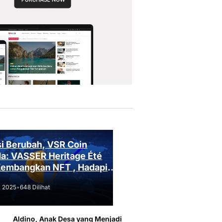
i Berubah, VSR Coin
a: VASSER Heritage Été
Kembangkan NFT , Hadapi
an Regulasi!
, 2025
•
648 Dilihat
Aldino, Anak Desa yang Menjadi