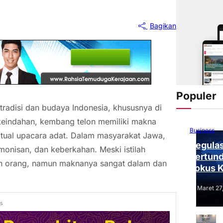
Bagikan
Populer
tradisi dan budaya Indonesia, khususnya di
keindahan, kembang telon memiliki makna
Business
tual upacara adat. Dalam masyarakat Jawa,
Regulas
monisan, dan keberkahan. Meski istilah
Tertund
an orang, namun maknanya sangat dalam dan
Fokus 
Tantang
Maret 27
ds