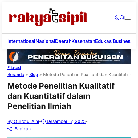
International
Nasional
Daerah
Kesehatan
Edukasi
Business
Li
Edukasi
Beranda
»
Blog
»
Metode Penelitian Kualitatif dan Kuantitatif dal
Metode Penelitian Kualitatif
dan Kuantitatif dalam
Penelitian Ilmiah
By Qurrotul Aini
•
Desember 17, 2025
•
Bagikan