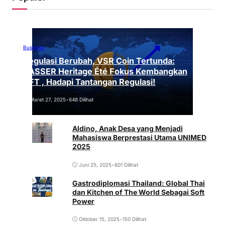
Business
Regulasi Berubah, VSR Coin Tertunda:
VASSER Heritage Été Fokus Kembangkan
NFT , Hadapi Tantangan Regulasi!
Maret 27, 2025
•
648 Dilihat
Aldino, Anak Desa yang Menjadi
Mahasiswa Berprestasi Utama UNIMED
2025
Juni 25, 2025
•
601 Dilihat
Gastrodiplomasi Thailand: Global Thai
dan Kitchen of The World Sebagai Soft
Power
Oktober 15, 2025
•
150 Dilihat