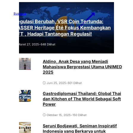
Business
Regulasi Berubah, VSR Coin Tertunda:
VASSER Heritage Été Fokus Kembangkan
NFT , Hadapi Tantangan Regulasi!
Maret 27, 2025
•
648 Dilihat
Aldino, Anak Desa yang Menjadi
Mahasiswa Berprestasi Utama UNIMED
2025
Juni 25, 2025
•
601 Dilihat
Gastrodiplomasi Thailand: Global Thai
dan Kitchen of The World Sebagai Soft
Power
Oktober 15, 2025
•
150 Dilihat
Seruni Bodjawati, Seniman Inspiratif
Indonesia yang Berkarya untuk