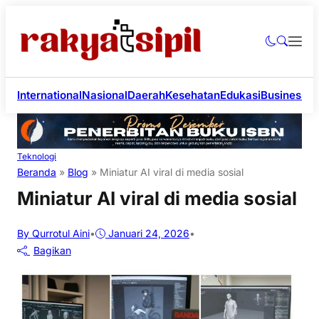
International
Nasional
Daerah
Kesehatan
Edukasi
Business
Li
Teknologi
Beranda
»
Blog
»
Miniatur AI viral di media sosial
Miniatur AI viral di media sosial
By Qurrotul Aini
•
Januari 24, 2026
•
Bagikan