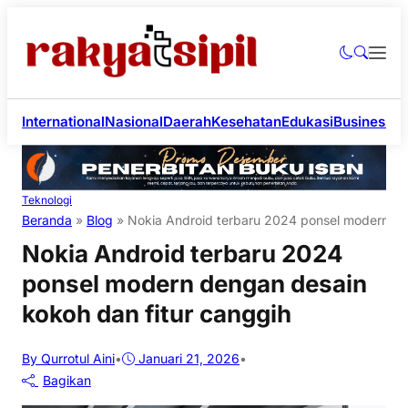
International
Nasional
Daerah
Kesehatan
Edukasi
Business
Li
Teknologi
Beranda
»
Blog
»
Nokia Android terbaru 2024 ponsel modern de
Nokia Android terbaru 2024
ponsel modern dengan desain
kokoh dan fitur canggih
By Qurrotul Aini
•
Januari 21, 2026
•
Bagikan