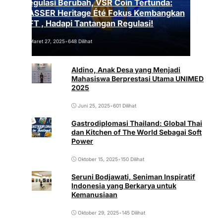
Regulasi Berubah, VSR Coin Tertunda:
VASSER Heritage Été Fokus Kembangkan
NFT , Hadapi Tantangan Regulasi!
Maret 27, 2025
•
648 Dilihat
Aldino, Anak Desa yang Menjadi
Mahasiswa Berprestasi Utama UNIMED
2025
Juni 25, 2025
•
601 Dilihat
Gastrodiplomasi Thailand: Global Thai
dan Kitchen of The World Sebagai Soft
Power
Oktober 15, 2025
•
150 Dilihat
Seruni Bodjawati, Seniman Inspiratif
Indonesia yang Berkarya untuk
Kemanusiaan
Oktober 29, 2025
•
145 Dilihat