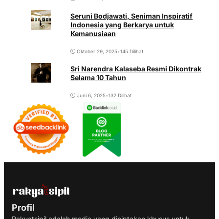
Seruni Bodjawati, Seniman Inspiratif
Indonesia yang Berkarya untuk
Kemanusiaan
Oktober 29, 2025
•
145 Dilihat
Sri Narendra Kalaseba Resmi Dikontrak
Selama 10 Tahun
Juni 6, 2025
•
132 Dilihat
Profil
Rakyatsipil adalah media yang diciptakan khusus untuk