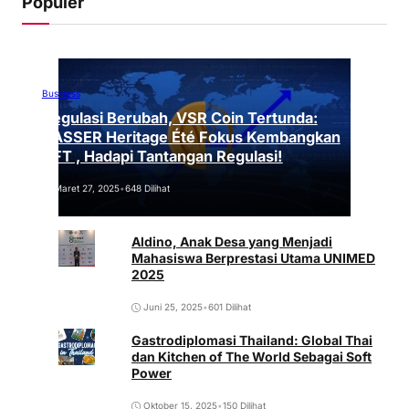
Populer
Business
Regulasi Berubah, VSR Coin Tertunda:
VASSER Heritage Été Fokus Kembangkan
NFT , Hadapi Tantangan Regulasi!
Maret 27, 2025
•
648 Dilihat
Aldino, Anak Desa yang Menjadi
Mahasiswa Berprestasi Utama UNIMED
2025
Juni 25, 2025
•
601 Dilihat
Gastrodiplomasi Thailand: Global Thai
dan Kitchen of The World Sebagai Soft
Power
Oktober 15, 2025
•
150 Dilihat