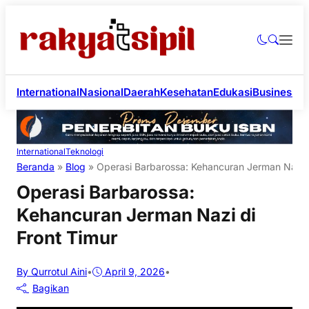
International
Nasional
Daerah
Kesehatan
Edukasi
Business
Li
International
Teknologi
Beranda
»
Blog
»
Operasi Barbarossa: Kehancuran Jerman Nazi d
Operasi Barbarossa:
Kehancuran Jerman Nazi di
Front Timur
By Qurrotul Aini
•
April 9, 2026
•
Bagikan