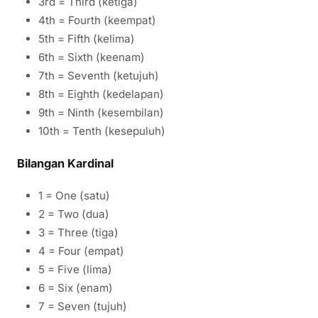
3rd = Third (ketiga)
4th = Fourth (keempat)
5th = Fifth (kelima)
6th = Sixth (keenam)
7th = Seventh (ketujuh)
8th = Eighth (kedelapan)
9th = Ninth (kesembilan)
10th = Tenth (kesepuluh)
Bilangan Kardinal
1 = One (satu)
2 = Two (dua)
3 = Three (tiga)
4 = Four (empat)
5 = Five (lima)
6 = Six (enam)
7 = Seven (tujuh)