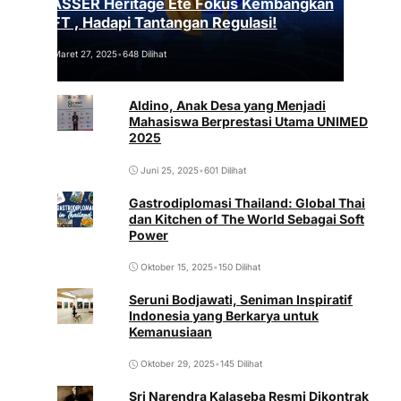
VASSER Heritage Été Fokus Kembangkan
NFT , Hadapi Tantangan Regulasi!
Maret 27, 2025
•
648 Dilihat
Aldino, Anak Desa yang Menjadi
Mahasiswa Berprestasi Utama UNIMED
2025
Juni 25, 2025
•
601 Dilihat
Gastrodiplomasi Thailand: Global Thai
dan Kitchen of The World Sebagai Soft
Power
Oktober 15, 2025
•
150 Dilihat
Seruni Bodjawati, Seniman Inspiratif
Indonesia yang Berkarya untuk
Kemanusiaan
Oktober 29, 2025
•
145 Dilihat
Sri Narendra Kalaseba Resmi Dikontrak