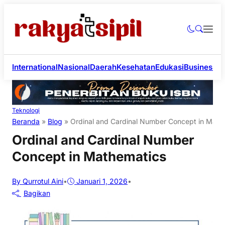
International
Nasional
Daerah
Kesehatan
Edukasi
Business
Li
Teknologi
Beranda
»
Blog
»
Ordinal and Cardinal Number Concept in Math
Ordinal and Cardinal Number
Concept in Mathematics
By Qurrotul Aini
•
Januari 1, 2026
•
Bagikan