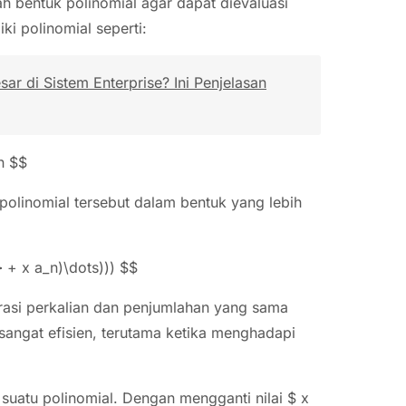
h bentuk polinomial agar dapat dievaluasi
iki polinomial seperti:
r di Sistem Enterprise? Ini Penjelasan
n $$
polinomial tersebut dalam bentuk yang lebih
} + x a_n)\dots))) $$
rasi perkalian dan penjumlahan yang sama
sangat efisien, terutama ketika menghadapi
 suatu polinomial. Dengan mengganti nilai $ x