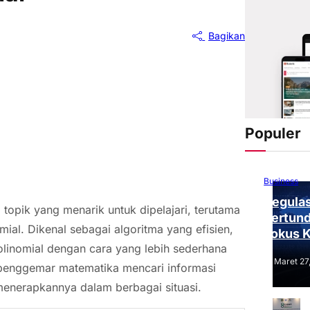
Bagikan
Populer
Business
Regulas
topik yang menarik untuk dipelajari, terutama
Tertund
ial. Dikenal sebagai algoritma yang efisien,
Fokus 
olinomial dengan cara yang lebih sederhana
Tantang
Maret 27
penggemar matematika mencari informasi
enerapkannya dalam berbagai situasi.