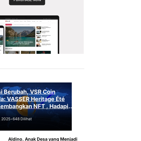
i Berubah, VSR Coin
a: VASSER Heritage Été
Kembangkan NFT , Hadapi
an Regulasi!
, 2025
•
648 Dilihat
Aldino, Anak Desa yang Menjadi