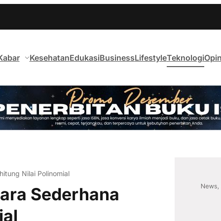
Kabar
Kesehatan
Edukasi
Business
Lifestyle
Teknologi
Opin
tung Nilai Polinomial
Cara Sederhana
ial