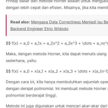
Prinsip dasar dari metode Horner adalah untuk menguba
dengan lebih cepat dan efisien. Misalnya, jika kita memil
Read also:
Mengapa Data Correctness Menjadi Isu Besa
Backend Engineer Etrio Widodo
$$ f(x) = a_0 + a_1x + a_2x^2 + a_3x^3 + \dots + a_nx^
Maka, dengan metode Horner, kita dapat menulis ulang 
sederhana, yaitu:
$$ f(x) = a_0 + x(a_1 + x(a_2 + x(a_3 + \dots + x(a_{n-1
Dengan cara ini, kita hanya membutuhkan sejumlah ope
dengan derajat polinomial. Ini membuat metode Horner 
polinomial berderajat tinggi.
Metode ini juga digunakan untuk mencari akar-akar dari