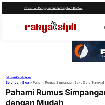
Ketentuan Penggunaan
Tentang Kami
Kontak
Edukasi
Pendidikan
Beranda
»
Blog
»
Pahami Rumus Simpangan Baku Data Tunggal
Pahami Rumus Simpangan
dengan Mudah