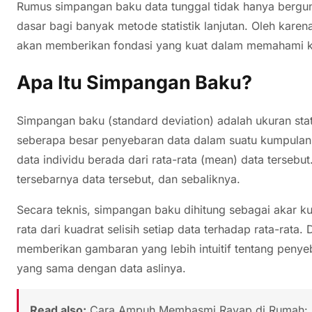
Rumus simpangan baku data tunggal tidak hanya berguna 
dasar bagi banyak metode statistik lanjutan. Oleh kare
akan memberikan fondasi yang kuat dalam memahami ko
Apa Itu Simpangan Baku?
Simpangan baku (standard deviation) adalah ukuran st
seberapa besar penyebaran data dalam suatu kumpulan d
data individu berada dari rata-rata (mean) data terseb
tersebarnya data tersebut, dan sebaliknya.
Secara teknis, simpangan baku dihitung sebagai akar kua
rata dari kuadrat selisih setiap data terhadap rata-rat
memberikan gambaran yang lebih intuitif tentang penyeb
yang sama dengan data aslinya.
Read also:
Cara Ampuh Membasmi Rayap di Rumah: P