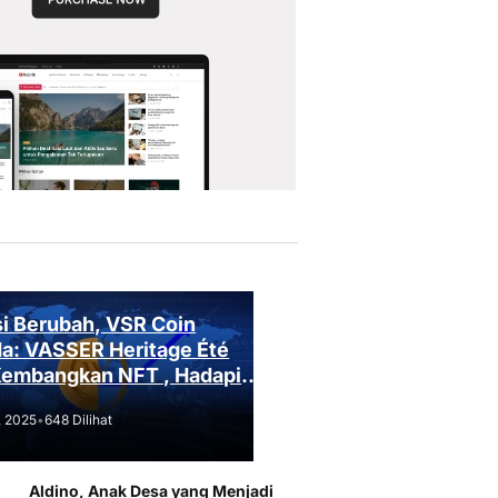
i Berubah, VSR Coin
a: VASSER Heritage Été
Kembangkan NFT , Hadapi
an Regulasi!
, 2025
•
648 Dilihat
Aldino, Anak Desa yang Menjadi