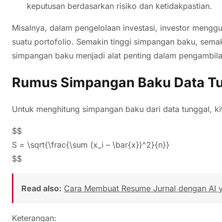
keputusan berdasarkan risiko dan ketidakpastian.
Misalnya, dalam pengelolaan investasi, investor mengg
suatu portofolio. Semakin tinggi simpangan baku, semak
simpangan baku menjadi alat penting dalam pengambila
Rumus Simpangan Baku Data T
Untuk menghitung simpangan baku dari data tunggal, k
$$
S = \sqrt{\frac{\sum (x_i – \bar{x})^2}{n}}
$$
Read also:
Cara Membuat Resume Jurnal dengan AI ya
Keterangan: