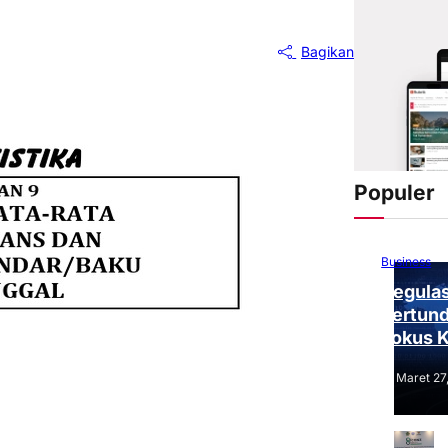
Bagikan
Populer
Business
Regulas
Tertund
Fokus 
Tantang
Maret 27