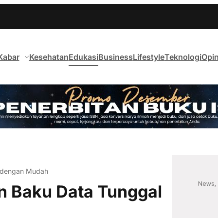
Kabar
Kesehatan
Edukasi
Business
Lifestyle
Teknologi
Opin
 dengan Mudah
 Baku Data Tunggal