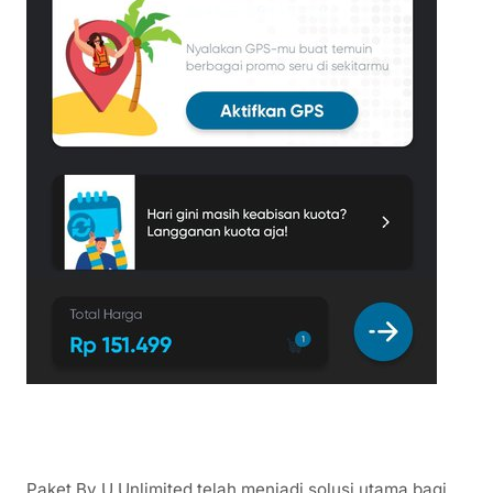
Paket By U Unlimited telah menjadi solusi utama bagi