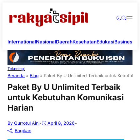
International
Nasional
Daerah
Kesehatan
Edukasi
Business
Li
Teknologi
Beranda
»
Blog
»
Paket By U Unlimited Terbaik untuk Kebutuhan
Paket By U Unlimited Terbaik
untuk Kebutuhan Komunikasi
Harian
By Qurrotul Aini
•
April 8, 2026
•
Bagikan