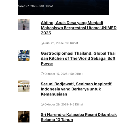
Maret 27, 2025
•
648 Dilihat
Aldino, Anak Desa yang Menjadi
Mahasiswa Berprestasi Utama UNIMED
2025
Juni 25, 2025
•
601 Dilihat
Gastrodiplomasi Thailand: Global Thai
dan Kitchen of The World Sebagai Soft
Power
Oktober 15, 2025
•
150 Dilihat
Seruni Bodjawati, Seniman Inspiratif
Indonesia yang Berkarya untuk
Kemanusiaan
Oktober 29, 2025
•
145 Dilihat
Sri Narendra Kalaseba Resmi Dikontrak
Selama 10 Tahun