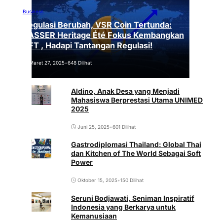
Business
Regulasi Berubah, VSR Coin Tertunda:
VASSER Heritage Été Fokus Kembangkan
NFT , Hadapi Tantangan Regulasi!
Maret 27, 2025
•
648 Dilihat
Aldino, Anak Desa yang Menjadi
Mahasiswa Berprestasi Utama UNIMED
2025
Juni 25, 2025
•
601 Dilihat
Gastrodiplomasi Thailand: Global Thai
dan Kitchen of The World Sebagai Soft
Power
Oktober 15, 2025
•
150 Dilihat
Seruni Bodjawati, Seniman Inspiratif
Indonesia yang Berkarya untuk
Kemanusiaan