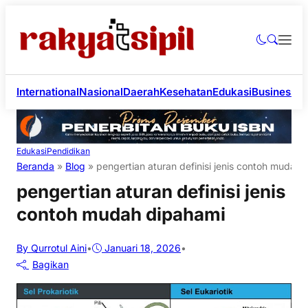
International
Nasional
Daerah
Kesehatan
Edukasi
Business
Li
Edukasi
Pendidikan
Beranda
»
Blog
»
pengertian aturan definisi jenis contoh mudah
pengertian aturan definisi jenis
contoh mudah dipahami
By Qurrotul Aini
•
Januari 18, 2026
•
Bagikan