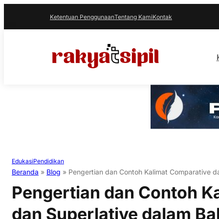
Ketentuan Penggunaan
Tentang Kami
Kontak
Edukasi
Pendidikan
Beranda
»
Blog
»
Pengertian dan Contoh Kalimat Comparative da
Pengertian dan Contoh K
dan Superlative dalam Ba