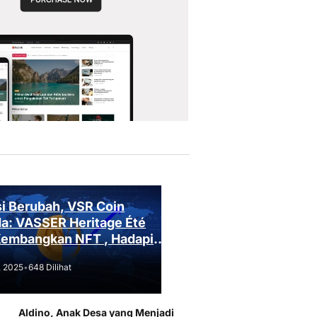
i Berubah, VSR Coin
a: VASSER Heritage Été
Kembangkan NFT , Hadapi
an Regulasi!
, 2025
•
648 Dilihat
Aldino, Anak Desa yang Menjadi