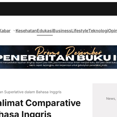
Kabar
Kesehatan
Edukasi
Business
Lifestyle
Teknologi
Opin
n Superlative dalam Bahasa Inggris
alimat Comparative
hasa Inggris