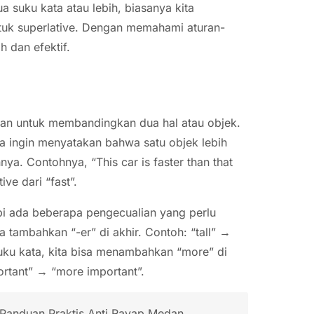
ua suku kata atau lebih, biasanya kita
uk superlative. Dengan memahami aturan-
h dan efektif.
an untuk membandingkan dua hal atau objek.
ta ingin menyatakan bahwa satu objek lebih
nya. Contohnya, “This car is faster than that
ve dari “fast”.
i ada beberapa pengecualian yang perlu
ta tambahkan “-er” di akhir. Contoh: “tall” →
 suku kata, kita bisa menambahkan “more” di
ortant” → “more important”.
anduan Praktis Anti Rayap Medan