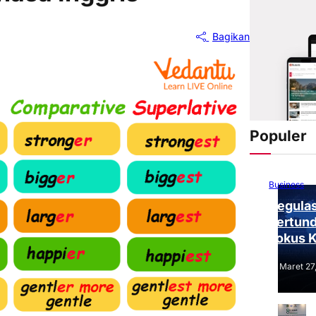
Bagikan
Populer
Business
Regulas
Tertund
Fokus 
Tantang
Maret 27