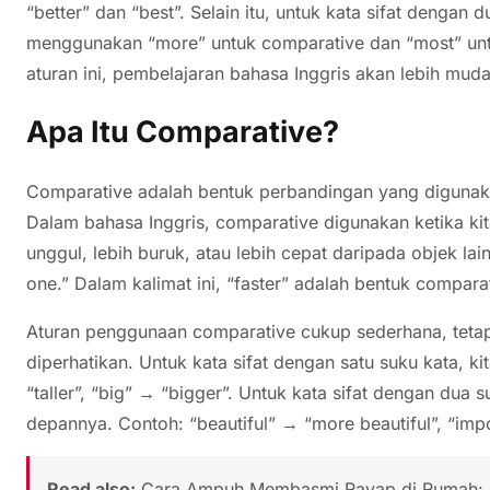
“better” dan “best”. Selain itu, untuk kata sifat dengan d
menggunakan “more” untuk comparative dan “most” unt
aturan ini, pembelajaran bahasa Inggris akan lebih muda
Apa Itu Comparative?
Comparative adalah bentuk perbandingan yang digunak
Dalam bahasa Inggris, comparative digunakan ketika ki
unggul, lebih buruk, atau lebih cepat daripada objek lain
one.” Dalam kalimat ini, “faster” adalah bentuk comparati
Aturan penggunaan comparative cukup sederhana, tetap
diperhatikan. Untuk kata sifat dengan satu suku kata, ki
“taller”, “big” → “bigger”. Untuk kata sifat dengan dua
depannya. Contoh: “beautiful” → “more beautiful”, “imp
Read also:
Cara Ampuh Membasmi Rayap di Rumah: P