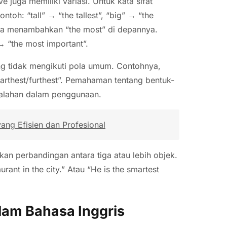
 juga memiliki variasi. Untuk kata sifat
ntoh: “tall” → “the tallest”, “big” → “the
bisa menambahkan “the most” di depannya.
→ “the most important”.
ang tidak mengikuti pola umum. Contohnya,
farthest/furthest”. Pemahaman tentang bentuk-
kesalahan dalam penggunaan.
ng Efisien dan Profesional
kan perbandingan antara tiga atau lebih objek.
rant in the city.” Atau “He is the smartest
lam Bahasa Inggris