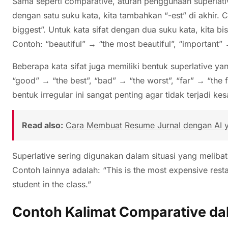
Sama seperti comparative, aturan penggunaan superlative
dengan satu suku kata, kita tambahkan “-est” di akhir. Co
biggest”. Untuk kata sifat dengan dua suku kata, kita 
Contoh: “beautiful” → “the most beautiful”, “important” 
Beberapa kata sifat juga memiliki bentuk superlative y
“good” → “the best”, “bad” → “the worst”, “far” → “the 
bentuk irregular ini sangat penting agar tidak terjadi 
Read also:
Cara Membuat Resume Jurnal dengan AI ya
Superlative sering digunakan dalam situasi yang melibat
Contoh lainnya adalah: “This is the most expensive restau
student in the class.”
Contoh Kalimat Comparative da