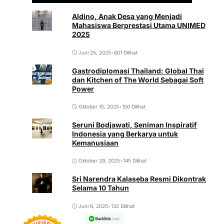
Aldino, Anak Desa yang Menjadi
Mahasiswa Berprestasi Utama UNIMED
2025
Juni 25, 2025
•
601 Dilihat
Gastrodiplomasi Thailand: Global Thai
dan Kitchen of The World Sebagai Soft
Power
Oktober 15, 2025
•
150 Dilihat
Seruni Bodjawati, Seniman Inspiratif
Indonesia yang Berkarya untuk
Kemanusiaan
Oktober 29, 2025
•
145 Dilihat
Sri Narendra Kalaseba Resmi Dikontrak
Selama 10 Tahun
Juni 6, 2025
•
132 Dilihat