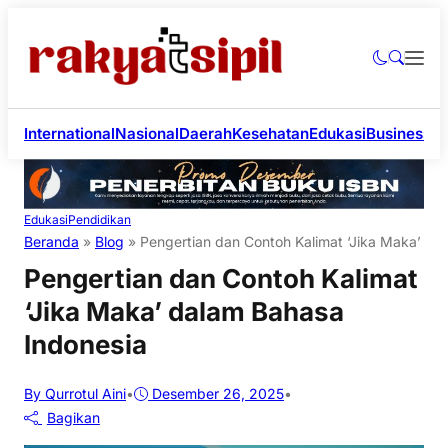
International
Nasional
Daerah
Kesehatan
Edukasi
Business
Li
Edukasi
Pendidikan
Beranda
»
Blog
»
Pengertian dan Contoh Kalimat ‘Jika Maka’ da
Pengertian dan Contoh Kalimat
‘Jika Maka’ dalam Bahasa
Indonesia
By Qurrotul Aini
•
Desember 26, 2025
•
Bagikan