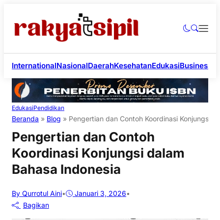
International
Nasional
Daerah
Kesehatan
Edukasi
Business
Li
Edukasi
Pendidikan
Beranda
»
Blog
»
Pengertian dan Contoh Koordinasi Konjungsi d
Pengertian dan Contoh
Koordinasi Konjungsi dalam
Bahasa Indonesia
By Qurrotul Aini
•
Januari 3, 2026
•
Bagikan