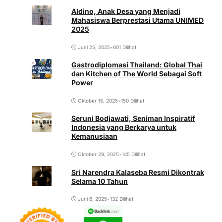
Aldino, Anak Desa yang Menjadi
Mahasiswa Berprestasi Utama UNIMED
2025
Juni 25, 2025
•
601 Dilihat
Gastrodiplomasi Thailand: Global Thai
dan Kitchen of The World Sebagai Soft
Power
Oktober 15, 2025
•
150 Dilihat
Seruni Bodjawati, Seniman Inspiratif
Indonesia yang Berkarya untuk
Kemanusiaan
Oktober 29, 2025
•
145 Dilihat
Sri Narendra Kalaseba Resmi Dikontrak
Selama 10 Tahun
Juni 6, 2025
•
132 Dilihat