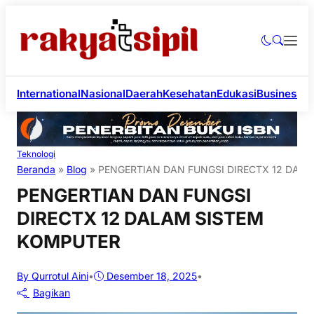
International
Nasional
Daerah
Kesehatan
Edukasi
Business
Li
Teknologi
Beranda
»
Blog
»
PENGERTIAN DAN FUNGSI DIRECTX 12 DAL
PENGERTIAN DAN FUNGSI
DIRECTX 12 DALAM SISTEM
KOMPUTER
By Qurrotul Aini
•
Desember 18, 2025
•
Bagikan