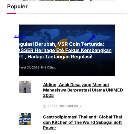
Populer
Business
Regulasi Berubah, VSR Coin Tertunda:
VASSER Heritage Été Fokus Kembangkan
NFT , Hadapi Tantangan Regulasi!
Maret 27, 2025
•
648 Dilihat
Aldino, Anak Desa yang Menjadi
Mahasiswa Berprestasi Utama UNIMED
2025
Juni 25, 2025
•
601 Dilihat
Gastrodiplomasi Thailand: Global Thai
dan Kitchen of The World Sebagai Soft
Power