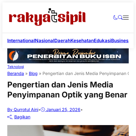
International
Nasional
Daerah
Kesehatan
Edukasi
Business
Li
Teknologi
Beranda
»
Blog
»
Pengertian dan Jenis Media Penyimpanan Opt
Pengertian dan Jenis Media
Penyimpanan Optik yang Benar
By Qurrotul Aini
•
Januari 25, 2026
•
Bagikan