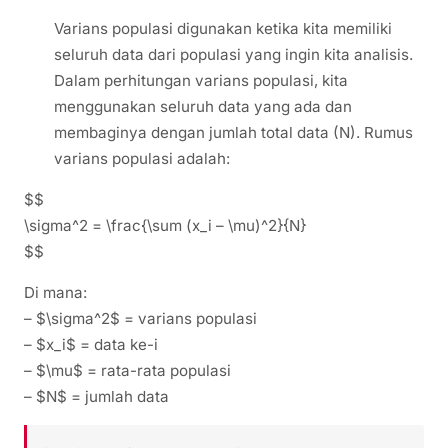
Varians populasi digunakan ketika kita memiliki
seluruh data dari populasi yang ingin kita analisis.
Dalam perhitungan varians populasi, kita
menggunakan seluruh data yang ada dan
membaginya dengan jumlah total data (N). Rumus
varians populasi adalah:
$$
\sigma^2 = \frac{\sum (x_i – \mu)^2}{N}
$$
Di mana:
– $\sigma^2$ = varians populasi
– $x_i$ = data ke-i
– $\mu$ = rata-rata populasi
– $N$ = jumlah data