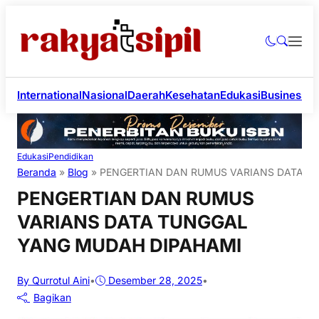
International
Nasional
Daerah
Kesehatan
Edukasi
Business
Li
Edukasi
Pendidikan
Beranda
»
Blog
»
PENGERTIAN DAN RUMUS VARIANS DATA T
PENGERTIAN DAN RUMUS
VARIANS DATA TUNGGAL
YANG MUDAH DIPAHAMI
By Qurrotul Aini
•
Desember 28, 2025
•
Bagikan