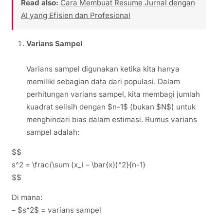
Read also:
Cara Membuat Resume Jurnal dengan
AI yang Efisien dan Profesional
Varians Sampel
Varians sampel digunakan ketika kita hanya
memiliki sebagian data dari populasi. Dalam
perhitungan varians sampel, kita membagi jumlah
kuadrat selisih dengan $n-1$ (bukan $N$) untuk
menghindari bias dalam estimasi. Rumus varians
sampel adalah:
$$
s^2 = \frac{\sum (x_i – \bar{x})^2}{n-1}
$$
Di mana:
– $s^2$ = varians sampel