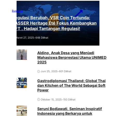
Business
Regulasi Berubah, VSR Coin Tertunda:
VASSER Heritage Été Fokus Kembangkan
NFT , Hadapi Tantangan Regulasi!
Maret 27, 2025
•
648 Dilihat
Aldino, Anak Desa yang Menjadi
Mahasiswa Berprestasi Utama UNIMED
2025
Juni 25, 2025
•
601 Dilihat
Gastrodiplomasi Thailand: Global Thai
dan Kitchen of The World Sebagai Soft
Power
Oktober 15, 2025
•
150 Dilihat
Seruni Bodjawati, Seniman Inspiratif
Indonesia yang Berkarya untuk