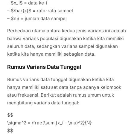
– $x_i$ = data ke-i
– $\bar{x}$ = rata-rata sampel
– $n$ = jumlah data sampel
Perbedaan utama antara kedua jenis varians ini adalah
bahwa varians populasi digunakan ketika kita memiliki
seluruh data, sedangkan varians sampel digunakan
ketika kita hanya memiliki sebagian data.
Rumus Varians Data Tunggal
Rumus varians data tunggal digunakan ketika kita
hanya memiliki satu set data tanpa adanya kelompok
atau frekuensi. Berikut adalah rumus umum untuk
menghitung varians data tunggal:
$$
\sigma^2 = \frac{\sum (x_i – \mu)^2}{N}
$$