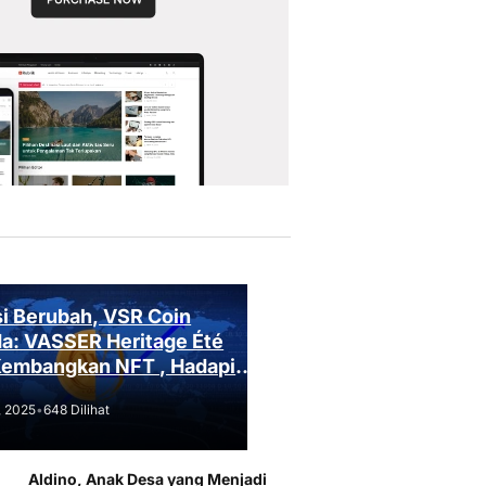
i Berubah, VSR Coin
a: VASSER Heritage Été
Kembangkan NFT , Hadapi
an Regulasi!
, 2025
•
648 Dilihat
Aldino, Anak Desa yang Menjadi