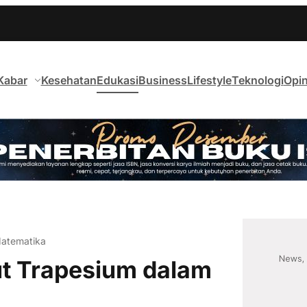
Kabar
Kesehatan
Edukasi
Business
Lifestyle
Teknologi
Opin
Matematika
ut Trapesium dalam