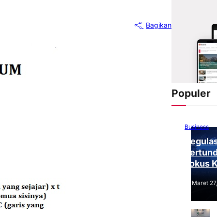
Bagikan
Populer
Business
Regulas
Tertund
Fokus 
Tantang
Maret 27