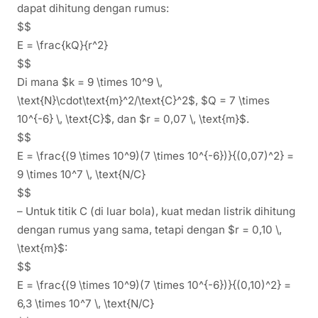
dapat dihitung dengan rumus:
$$
E = \frac{kQ}{r^2}
$$
Di mana $k = 9 \times 10^9 \,
\text{N}\cdot\text{m}^2/\text{C}^2$, $Q = 7 \times
10^{-6} \, \text{C}$, dan $r = 0,07 \, \text{m}$.
$$
E = \frac{(9 \times 10^9)(7 \times 10^{-6})}{(0,07)^2} =
9 \times 10^7 \, \text{N/C}
$$
– Untuk titik C (di luar bola), kuat medan listrik dihitung
dengan rumus yang sama, tetapi dengan $r = 0,10 \,
\text{m}$:
$$
E = \frac{(9 \times 10^9)(7 \times 10^{-6})}{(0,10)^2} =
6,3 \times 10^7 \, \text{N/C}