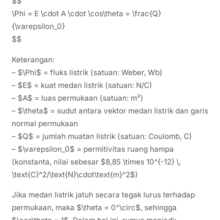
$$
\Phi = E \cdot A \cdot \cos\theta = \frac{Q}
{\varepsilon_0}
$$
Keterangan:
– $\Phi$ = fluks listrik (satuan: Weber, Wb)
– $E$ = kuat medan listrik (satuan: N/C)
– $A$ = luas permukaan (satuan: m²)
– $\theta$ = sudut antara vektor medan listrik dan garis
normal permukaan
– $Q$ = jumlah muatan listrik (satuan: Coulomb, C)
– $\varepsilon_0$ = permitivitas ruang hampa
(konstanta, nilai sebesar $8,85 \times 10^{-12} \,
\text{C}^2/\text{N}\cdot\text{m}^2$)
Jika medan listrik jatuh secara tegak lurus terhadap
permukaan, maka $\theta = 0^\circ$, sehingga