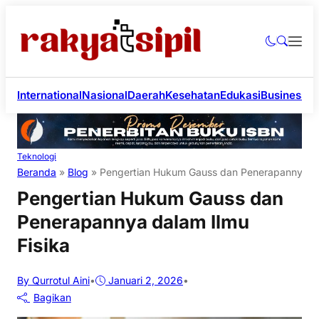
International
Nasional
Daerah
Kesehatan
Edukasi
Business
Li
Teknologi
Beranda
»
Blog
»
Pengertian Hukum Gauss dan Penerapannya da
Pengertian Hukum Gauss dan
Penerapannya dalam Ilmu
Fisika
By Qurrotul Aini
•
Januari 2, 2026
•
Bagikan