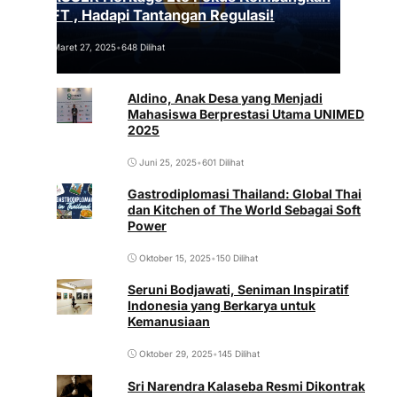
NFT , Hadapi Tantangan Regulasi!
Maret 27, 2025
•
648 Dilihat
Aldino, Anak Desa yang Menjadi
Mahasiswa Berprestasi Utama UNIMED
2025
Juni 25, 2025
•
601 Dilihat
Gastrodiplomasi Thailand: Global Thai
dan Kitchen of The World Sebagai Soft
Power
Oktober 15, 2025
•
150 Dilihat
Seruni Bodjawati, Seniman Inspiratif
Indonesia yang Berkarya untuk
Kemanusiaan
Oktober 29, 2025
•
145 Dilihat
Sri Narendra Kalaseba Resmi Dikontrak