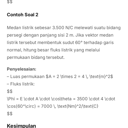
$$
Contoh Soal 2
Medan listrik sebesar 3.500 N/C melewati suatu bidang
persegi dengan panjang sisi 2 m. Jika vektor medan
listrik tersebut membentuk sudut 60° terhadap garis
normal, hitung besar fluks listrik yang melalui
permukaan bidang tersebut.
Penyelesaian:
– Luas permukaan $A = 2 \times 2 = 4 \, \text{m}^2$
– Fluks listrik:
$$
\Phi = E \cdot A \cdot \cos\theta = 3500 \cdot 4 \cdot
\cos(60^\circ) = 7000 \, \text{Nm}^2/\text{C}
$$
Kesimpulan