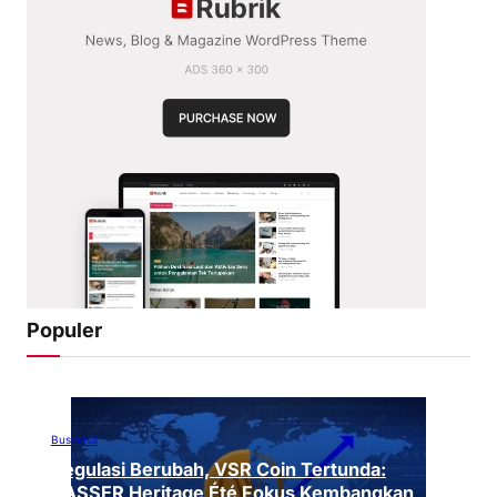
Populer
Business
Regulasi Berubah, VSR Coin Tertunda:
VASSER Heritage Été Fokus Kembangkan