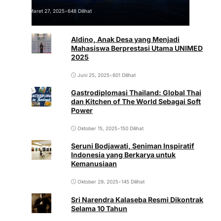
Maret 27, 2025
•
648 Dilihat
Aldino, Anak Desa yang Menjadi
Mahasiswa Berprestasi Utama UNIMED
2025
Juni 25, 2025
•
601 Dilihat
Gastrodiplomasi Thailand: Global Thai
dan Kitchen of The World Sebagai Soft
Power
Oktober 15, 2025
•
150 Dilihat
Seruni Bodjawati, Seniman Inspiratif
Indonesia yang Berkarya untuk
Kemanusiaan
Oktober 29, 2025
•
145 Dilihat
Sri Narendra Kalaseba Resmi Dikontrak
Selama 10 Tahun