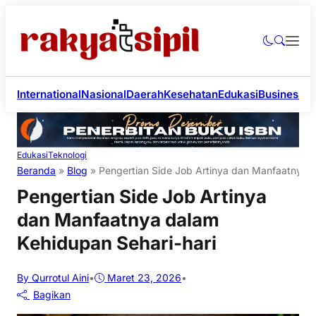
International
Nasional
Daerah
Kesehatan
Edukasi
Business
Li
Edukasi
Teknologi
Beranda
»
Blog
»
Pengertian Side Job Artinya dan Manfaatnya d
Pengertian Side Job Artinya
dan Manfaatnya dalam
Kehidupan Sehari-hari
By Qurrotul Aini
•
Maret 23, 2026
•
Bagikan