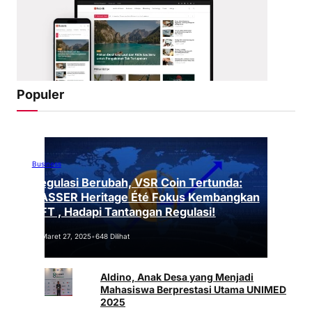
Populer
Business
Regulasi Berubah, VSR Coin Tertunda:
VASSER Heritage Été Fokus Kembangkan
NFT , Hadapi Tantangan Regulasi!
Maret 27, 2025
•
648 Dilihat
Aldino, Anak Desa yang Menjadi
Mahasiswa Berprestasi Utama UNIMED
2025