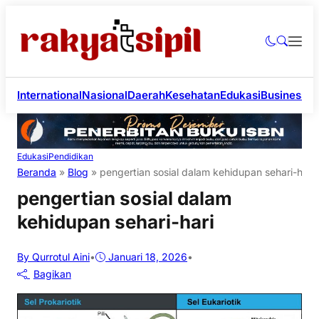
International
Nasional
Daerah
Kesehatan
Edukasi
Business
Li
Edukasi
Pendidikan
Beranda
»
Blog
»
pengertian sosial dalam kehidupan sehari-hari
pengertian sosial dalam
kehidupan sehari-hari
By Qurrotul Aini
•
Januari 18, 2026
•
Bagikan