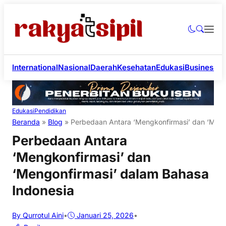
International
Nasional
Daerah
Kesehatan
Edukasi
Business
Li
Edukasi
Pendidikan
Beranda
»
Blog
»
Perbedaan Antara ‘Mengkonfirmasi’ dan ‘Meng
Perbedaan Antara
‘Mengkonfirmasi’ dan
‘Mengonfirmasi’ dalam Bahasa
Indonesia
By Qurrotul Aini
•
Januari 25, 2026
•