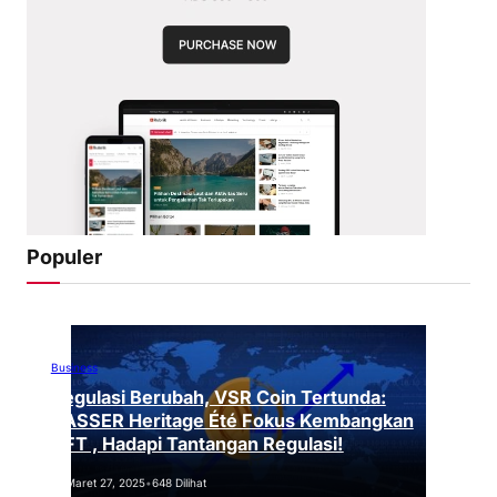
Populer
Business
Regulasi Berubah, VSR Coin Tertunda:
VASSER Heritage Été Fokus Kembangkan
NFT , Hadapi Tantangan Regulasi!
Maret 27, 2025
•
648 Dilihat