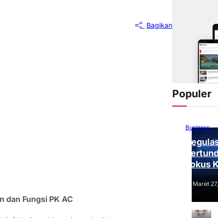
Bagikan
Populer
Business
Regulas
Tertund
Fokus 
Tantang
Maret 27
an dan Fungsi PK AC