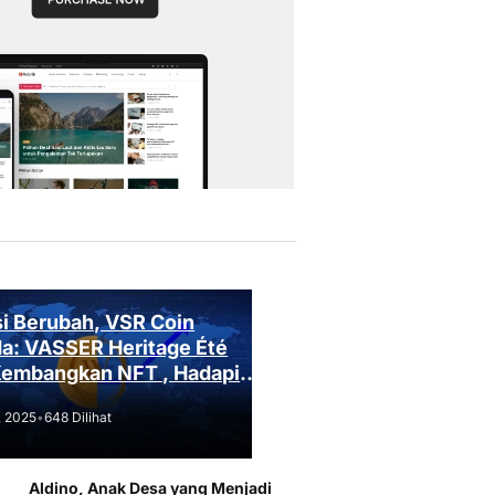
i Berubah, VSR Coin
a: VASSER Heritage Été
Kembangkan NFT , Hadapi
an Regulasi!
, 2025
•
648 Dilihat
Aldino, Anak Desa yang Menjadi