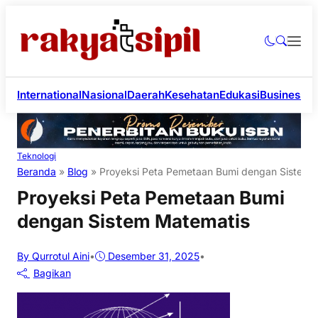
International
Nasional
Daerah
Kesehatan
Edukasi
Business
Li
Teknologi
Beranda
»
Blog
»
Proyeksi Peta Pemetaan Bumi dengan Sistem 
Proyeksi Peta Pemetaan Bumi
dengan Sistem Matematis
By Qurrotul Aini
•
Desember 31, 2025
•
Bagikan