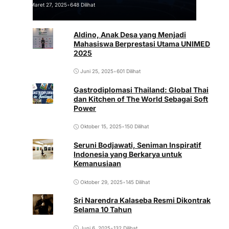
Maret 27, 2025
•
648 Dilihat
Aldino, Anak Desa yang Menjadi
Mahasiswa Berprestasi Utama UNIMED
2025
Juni 25, 2025
•
601 Dilihat
Gastrodiplomasi Thailand: Global Thai
dan Kitchen of The World Sebagai Soft
Power
Oktober 15, 2025
•
150 Dilihat
Seruni Bodjawati, Seniman Inspiratif
Indonesia yang Berkarya untuk
Kemanusiaan
Oktober 29, 2025
•
145 Dilihat
Sri Narendra Kalaseba Resmi Dikontrak
Selama 10 Tahun
Juni 6, 2025
•
132 Dilihat