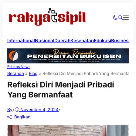
International
Nasional
Daerah
Kesehatan
Edukasi
Business
Li
Edukasi
News
Beranda
»
Blog
»
Refleksi Diri Menjadi Pribadi Yang Bermanfaat
Refleksi Diri Menjadi Pribadi
Yang Bermanfaat
By
•
November 4, 2024
•
Bagikan