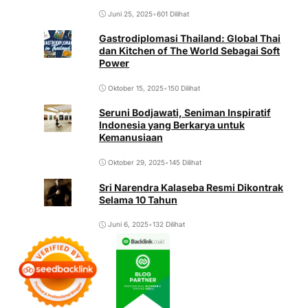
Aldino, Anak Desa yang Menjadi
Mahasiswa Berprestasi Utama UNIMED
2025
Juni 25, 2025
•
601 Dilihat
Gastrodiplomasi Thailand: Global Thai
dan Kitchen of The World Sebagai Soft
Power
Oktober 15, 2025
•
150 Dilihat
Seruni Bodjawati, Seniman Inspiratif
Indonesia yang Berkarya untuk
Kemanusiaan
Oktober 29, 2025
•
145 Dilihat
Sri Narendra Kalaseba Resmi Dikontrak
Selama 10 Tahun
Juni 6, 2025
•
132 Dilihat