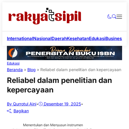
International
Nasional
Daerah
Kesehatan
Edukasi
Business
Li
Edukasi
Beranda
»
Blog
»
Reliabel dalam penelitian dan kepercayaan
Reliabel dalam penelitian dan
kepercayaan
By Qurrotul Aini
•
Desember 19, 2025
•
Bagikan