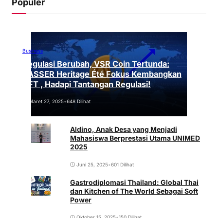
Populer
Business
Regulasi Berubah, VSR Coin Tertunda:
VASSER Heritage Été Fokus Kembangkan
NFT , Hadapi Tantangan Regulasi!
Maret 27, 2025
•
648 Dilihat
Aldino, Anak Desa yang Menjadi
Mahasiswa Berprestasi Utama UNIMED
2025
Juni 25, 2025
•
601 Dilihat
Gastrodiplomasi Thailand: Global Thai
dan Kitchen of The World Sebagai Soft
Power
Oktober 15, 2025
•
150 Dilihat