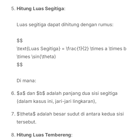
Hitung Luas Segitiga
:
Luas segitiga dapat dihitung dengan rumus:
$$
\text{Luas Segitiga} = \frac{1}{2} \times a \times b
\times \sin(\theta)
$$
Di mana:
$a$ dan $b$ adalah panjang dua sisi segitiga
(dalam kasus ini, jari-jari lingkaran),
$\theta$ adalah besar sudut di antara kedua sisi
tersebut.
Hitung Luas Tembereng
: