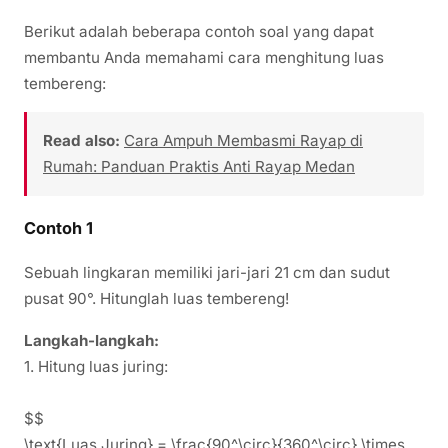
Berikut adalah beberapa contoh soal yang dapat
membantu Anda memahami cara menghitung luas
tembereng:
Read also:
Cara Ampuh Membasmi Rayap di
Rumah: Panduan Praktis Anti Rayap Medan
Contoh 1
Sebuah lingkaran memiliki jari-jari 21 cm dan sudut
pusat 90°. Hitunglah luas tembereng!
Langkah-langkah:
1. Hitung luas juring:
$$
\text{Luas Juring} = \frac{90^\circ}{360^\circ} \times