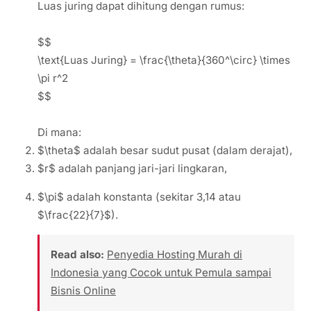
Luas juring dapat dihitung dengan rumus:
$$
\text{Luas Juring} = \frac{\theta}{360^\circ} \times
\pi r^2
$$
Di mana:
$\theta$ adalah besar sudut pusat (dalam derajat),
$r$ adalah panjang jari-jari lingkaran,
$\pi$ adalah konstanta (sekitar 3,14 atau
$\frac{22}{7}$).
Read also:
Penyedia Hosting Murah di
Indonesia yang Cocok untuk Pemula sampai
Bisnis Online