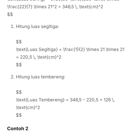
\frac{22}{7} \times 21^2 = 346,5 \, \text{cm}^2
$$
Hitung luas segitiga:
$$
\text{Luas Segitiga} = \frac{1}{2} \times 21 \times 21
= 220,5 \, \text{cm}^2
$$
Hitung luas tembereng:
$$
\text{Luas Tembereng} = 346,5 – 220,5 = 126 \,
\text{cm}^2
$$
Contoh 2