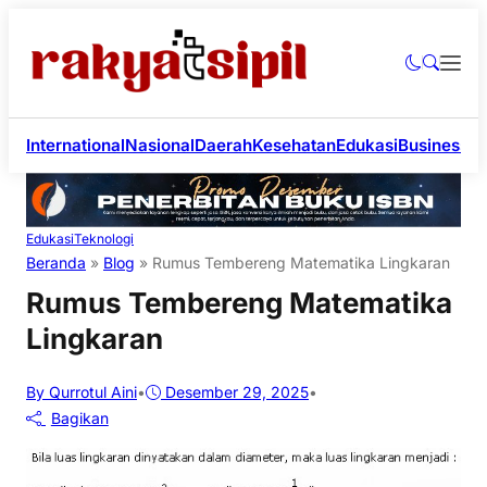
International
Nasional
Daerah
Kesehatan
Edukasi
Business
Li
Edukasi
Teknologi
Beranda
»
Blog
»
Rumus Tembereng Matematika Lingkaran
Rumus Tembereng Matematika
Lingkaran
By Qurrotul Aini
•
Desember 29, 2025
•
Bagikan