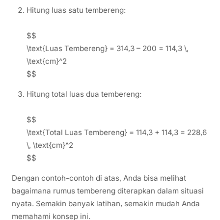
Hitung luas satu tembereng:
$$
\text{Luas Tembereng} = 314,3 – 200 = 114,3 \,
\text{cm}^2
$$
Hitung total luas dua tembereng:
$$
\text{Total Luas Tembereng} = 114,3 + 114,3 = 228,6
\, \text{cm}^2
$$
Dengan contoh-contoh di atas, Anda bisa melihat
bagaimana rumus tembereng diterapkan dalam situasi
nyata. Semakin banyak latihan, semakin mudah Anda
memahami konsep ini.