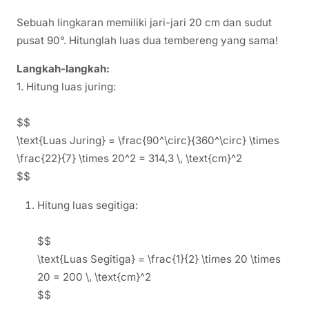
Sebuah lingkaran memiliki jari-jari 20 cm dan sudut
pusat 90°. Hitunglah luas dua tembereng yang sama!
Langkah-langkah:
1. Hitung luas juring:
$$
\text{Luas Juring} = \frac{90^\circ}{360^\circ} \times
\frac{22}{7} \times 20^2 = 314,3 \, \text{cm}^2
$$
Hitung luas segitiga:
$$
\text{Luas Segitiga} = \frac{1}{2} \times 20 \times
20 = 200 \, \text{cm}^2
$$