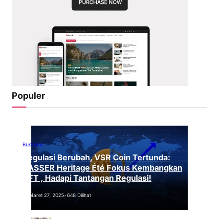
Populer
Business
Regulasi Berubah, VSR Coin Tertunda:
VASSER Heritage Été Fokus Kembangkan
NFT , Hadapi Tantangan Regulasi!
Maret 27, 2025
•
648 Dilihat