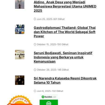
Aldino, Anak Desa yang Menjadi
Mahasiswa Berprestasi Utama UNIMED
2025
Juni 25, 2025
•
601 Dilihat
Gastrodiplomasi Thailand: Global Thai
dan Kitchen of The World Sebagai Soft
Power
Oktober 15, 2025
•
150 Dilihat
Seruni Bodjawati, Seniman Inspiratif
Indonesia yang Berkarya untuk
Kemanusiaan
Oktober 29, 2025
•
145 Dilihat
Sri Narendra Kalaseba Resmi Dikontrak
Selama 10 Tahun
Juni 6, 2025
•
132 Dilihat