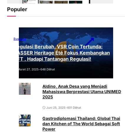
Populer
Business
Regulasi Berubah, VSR Coin Tertunda:
VASSER Heritage Été Fokus Kembangkan
NFT , Hadapi Tantangan Regulasi!
Maret 27, 2025
•
648 Dilihat
Aldino, Anak Desa yang Menjadi
Mahasiswa Berprestasi Utama UNIMED
2025
Juni 25, 2025
•
601 Dilihat
Gastrodiplomasi Thailand: Global Thai
dan Kitchen of The World Sebagai Soft
Power