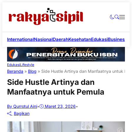
International
Nasional
Daerah
Kesehatan
Edukasi
Business
Li
Edukasi
Lifestyle
Beranda
»
Blog
»
Side Hustle Artinya dan Manfaatnya untuk Pe
Side Hustle Artinya dan
Manfaatnya untuk Pemula
By Qurrotul Aini
•
Maret 23, 2026
•
Bagikan