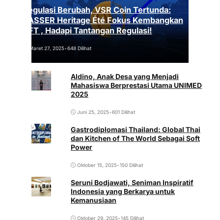
Regulasi Berubah, VSR Coin Tertunda:
VASSER Heritage Été Fokus Kembangkan
NFT , Hadapi Tantangan Regulasi!
Maret 27, 2025
•
648 Dilihat
Aldino, Anak Desa yang Menjadi
Mahasiswa Berprestasi Utama UNIMED
2025
Juni 25, 2025
•
601 Dilihat
Gastrodiplomasi Thailand: Global Thai
dan Kitchen of The World Sebagai Soft
Power
Oktober 15, 2025
•
150 Dilihat
Seruni Bodjawati, Seniman Inspiratif
Indonesia yang Berkarya untuk
Kemanusiaan
Oktober 29, 2025
•
145 Dilihat