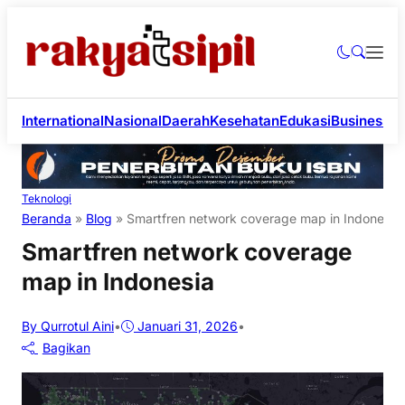
International
Nasional
Daerah
Kesehatan
Edukasi
Business
Li
Teknologi
Beranda
»
Blog
»
Smartfren network coverage map in Indonesia
Smartfren network coverage
map in Indonesia
By Qurrotul Aini
•
Januari 31, 2026
•
Bagikan