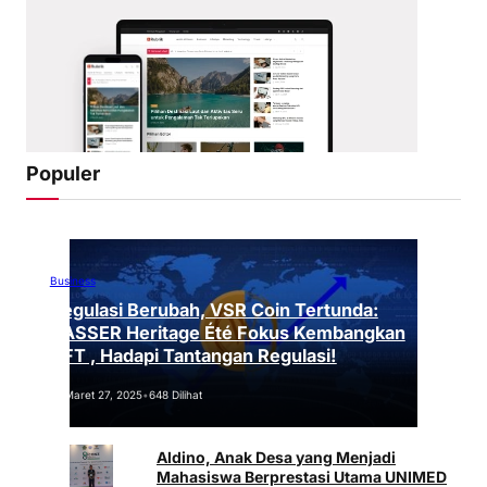
Populer
Business
Regulasi Berubah, VSR Coin Tertunda:
VASSER Heritage Été Fokus Kembangkan
NFT , Hadapi Tantangan Regulasi!
Maret 27, 2025
•
648 Dilihat
Aldino, Anak Desa yang Menjadi
Mahasiswa Berprestasi Utama UNIMED