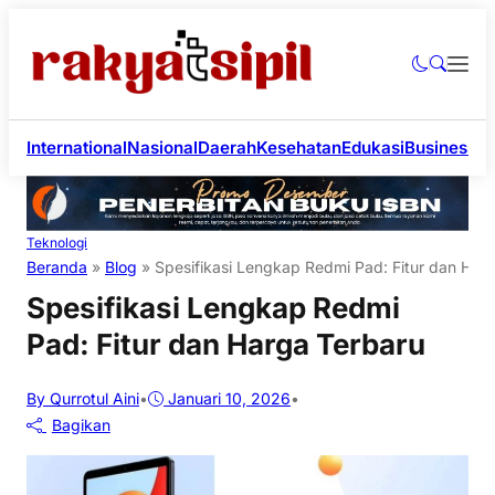
International
Nasional
Daerah
Kesehatan
Edukasi
Business
Li
Teknologi
Beranda
»
Blog
»
Spesifikasi Lengkap Redmi Pad: Fitur dan Har
Spesifikasi Lengkap Redmi
Pad: Fitur dan Harga Terbaru
By Qurrotul Aini
•
Januari 10, 2026
•
Bagikan