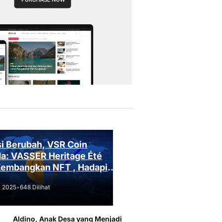
i Berubah, VSR Coin
a: VASSER Heritage Été
Kembangkan NFT , Hadapi
an Regulasi!
, 2025
•
648 Dilihat
Aldino, Anak Desa yang Menjadi