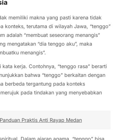
sia
ak memiliki makna yang pasti karena tidak
 konteks, terutama di wilayah Jawa, “tenggo”
umum adalah “membuat seseorang menangis”
ang mengatakan “dia tenggo aku”, maka
mbuatku menangis”.
kata kerja. Contohnya, “tenggo rasa” berarti
menunjukkan bahwa “tenggo” berkaitan dengan
sa berbeda tergantung pada konteks
a merujuk pada tindakan yang menyebabkan
anduan Praktis Anti Rayap Medan
spiritual. Dalam ajaran agama, “tenggo” bisa