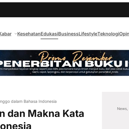
Kabar
Kesehatan
Edukasi
Business
Lifestyle
Teknologi
Opin
enggo dalam Bahasa Indonesia
an dan Makna Kata
onesia