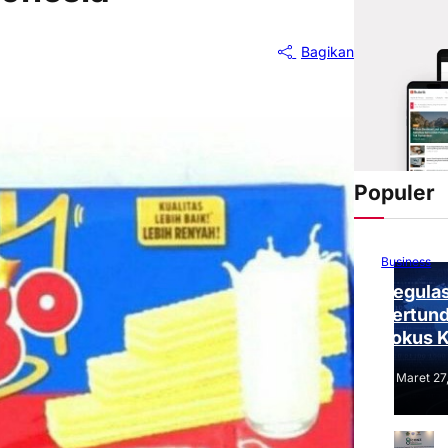
Bagikan
Populer
Business
Regulas
Tertund
Fokus 
Tantang
Maret 27