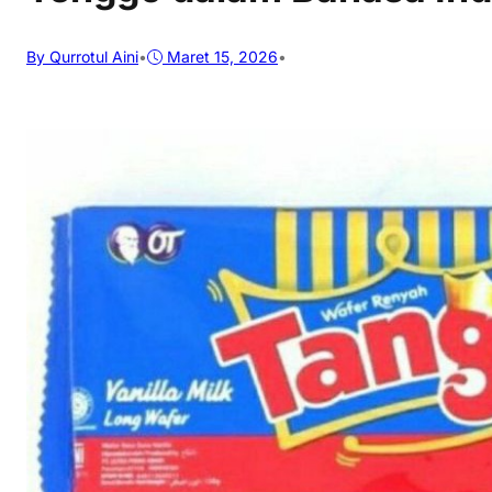
By Qurrotul Aini
•
Maret 15, 2026
•