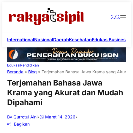
International
Nasional
Daerah
Kesehatan
Edukasi
Business
Li
Edukasi
Pendidikan
Beranda
»
Blog
»
Terjemahan Bahasa Jawa Krama yang Akurat 
Terjemahan Bahasa Jawa
Krama yang Akurat dan Mudah
Dipahami
By Qurrotul Aini
•
Maret 14, 2026
•
Bagikan