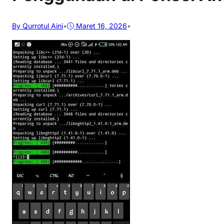
By Qurrotul Aini
•
Maret 16, 2026
•