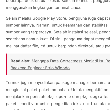
beberapa detik untuk selesai. Setelah terinstal, pengg
menggunakan lingkungan terminal Linux.
Selain melalui Google Play Store, pengguna juga dapat 
sumber lainnya. Namun, untuk keamanan dan stabilitas,
sumber yang terpercaya. Setelah instalasi selesai, pen
sederhana namun kuat. Di sini, pengguna dapat mengetik
melihat daftar file,
untuk berpindah direktori, atau
cd
pw
Read also:
Mengapa Data Correctness Menjadi Isu Besa
Backend Engineer Etrio Widodo
Termux juga menyediakan package manager bernama
menginstal paket-paket tambahan. Untuk mengaktifkan
menjalankan perintah
dan
.
pkg update
pkg upgrade
paket seperti
untuk pengeditan teks,
untuk me
vim
curl