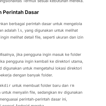
ngsionalitas Termux sesuai kebutuhan mereka.
 Perintah Dasar
ankan berbagai perintah dasar untuk mengelola
kan adalah
, yang digunakan untuk melihat
ls
ingin melihat detail file, seperti ukuran dan izin
Misalnya, jika pengguna ingin masuk ke folder
Jika pengguna ingin kembali ke direktori utama,
digunakan untuk mengetahui lokasi direktori
d
bekerja dengan banyak folder.
untuk membuat folder baru dan
mkdir
rm
 untuk menyalin file, sedangkan
digunakan
mv
nguasai perintah-perintah dasar ini,
i ponsel Android mereka.