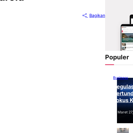
Bagikan
Populer
Business
Regulas
Tertund
Fokus 
Tantang
Maret 27