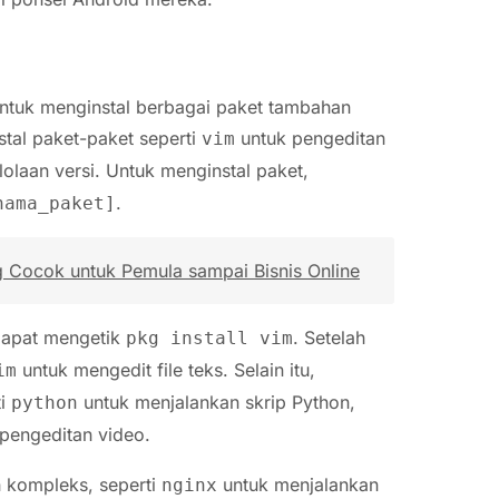
tuk menginstal berbagai paket tambahan
tal paket-paket seperti
untuk pengeditan
vim
olaan versi. Untuk menginstal paket,
.
nama_paket]
g Cocok untuk Pemula sampai Bisnis Online
dapat mengetik
. Setelah
pkg install vim
untuk mengedit file teks. Selain itu,
im
ti
untuk menjalankan skrip Python,
python
pengeditan video.
h kompleks, seperti
untuk menjalankan
nginx