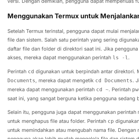
versi. Dengan demikian, pengguna dapat memperluas fu
Menggunakan Termux untuk Menjalankan
Setelah Termux terinstal, pengguna dapat mulai menjal
file dan sistem. Salah satu perintah yang sering diguna
daftar file dan folder di direktori saat ini. Jika pengguna 
akses, mereka dapat menggunakan perintah
.
ls -l
Perintah
digunakan untuk berpindah antar direktori. 
cd
, mereka dapat mengetik
. 
Documents
cd Documents
mereka dapat menggunakan perintah
. Perintah
cd ~
pw
saat ini, yang sangat berguna ketika pengguna sedang 
Selain itu, pengguna juga dapat menggunakan perintah
untuk menghapus file atau folder. Perintah
digunakan
cp
untuk memindahkan atau mengubah nama file. Dengan me
pengguna akan lebih mudah mengelola file dan sistem d