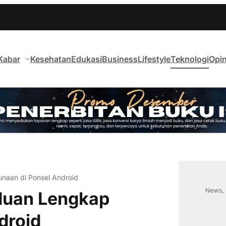
Kabar
Kesehatan
Edukasi
Business
Lifestyle
Teknologi
Opin
naan di Ponsel Android
duan Lengkap
droid