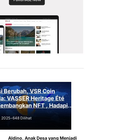
i Berubah, VSR Coin
a: VASSER Heritage Été
Kembangkan NFT , Hadapi
an Regulasi!
, 2025
•
648 Dilihat
Aldino, Anak Desa yang Menjadi