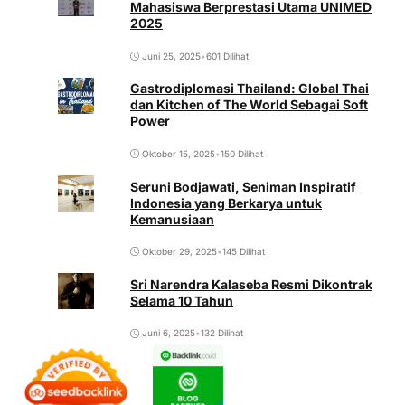
Mahasiswa Berprestasi Utama UNIMED
2025
Juni 25, 2025
•
601 Dilihat
Gastrodiplomasi Thailand: Global Thai
dan Kitchen of The World Sebagai Soft
Power
Oktober 15, 2025
•
150 Dilihat
Seruni Bodjawati, Seniman Inspiratif
Indonesia yang Berkarya untuk
Kemanusiaan
Oktober 29, 2025
•
145 Dilihat
Sri Narendra Kalaseba Resmi Dikontrak
Selama 10 Tahun
Juni 6, 2025
•
132 Dilihat