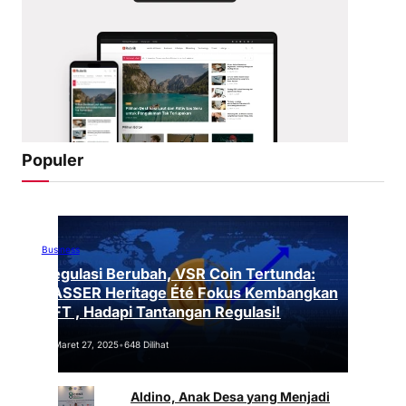
Populer
Business
Regulasi Berubah, VSR Coin Tertunda:
VASSER Heritage Été Fokus Kembangkan
NFT , Hadapi Tantangan Regulasi!
Maret 27, 2025
•
648 Dilihat
Aldino, Anak Desa yang Menjadi