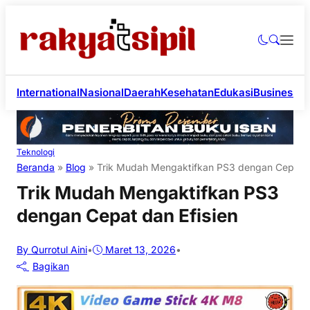
International
Nasional
Daerah
Kesehatan
Edukasi
Business
Li
Teknologi
Beranda
»
Blog
»
Trik Mudah Mengaktifkan PS3 dengan Cepat d
Trik Mudah Mengaktifkan PS3
dengan Cepat dan Efisien
By Qurrotul Aini
•
Maret 13, 2026
•
Bagikan