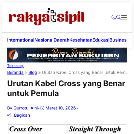
International
Nasional
Daerah
Kesehatan
Edukasi
Business
Li
Teknologi
Beranda
»
Blog
»
Urutan Kabel Cross yang Benar untuk Pemula
Urutan Kabel Cross yang Benar
untuk Pemula
By Qurrotul Aini
•
Maret 10, 2026
•
Bagikan