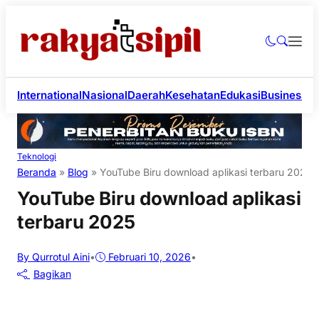
International
Nasional
Daerah
Kesehatan
Edukasi
Business
Li
Teknologi
Beranda
»
Blog
»
YouTube Biru download aplikasi terbaru 2025
YouTube Biru download aplikasi
terbaru 2025
By Qurrotul Aini
•
Februari 10, 2026
•
Bagikan