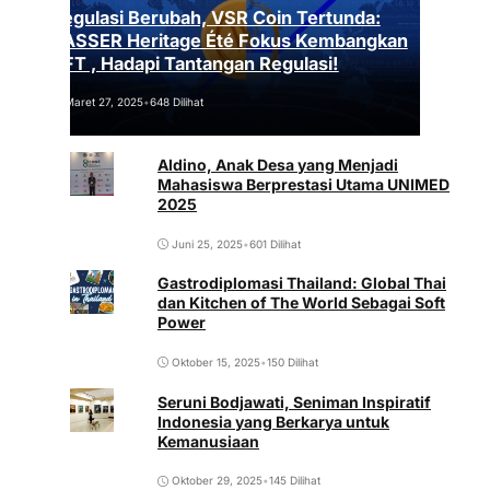
Regulasi Berubah, VSR Coin Tertunda:
VASSER Heritage Été Fokus Kembangkan
NFT , Hadapi Tantangan Regulasi!
Maret 27, 2025
•
648 Dilihat
Aldino, Anak Desa yang Menjadi
Mahasiswa Berprestasi Utama UNIMED
2025
Juni 25, 2025
•
601 Dilihat
Gastrodiplomasi Thailand: Global Thai
dan Kitchen of The World Sebagai Soft
Power
Oktober 15, 2025
•
150 Dilihat
Seruni Bodjawati, Seniman Inspiratif
Indonesia yang Berkarya untuk
Kemanusiaan
Oktober 29, 2025
•
145 Dilihat