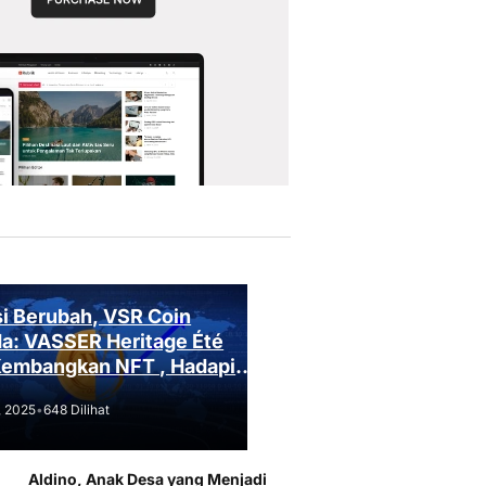
i Berubah, VSR Coin
a: VASSER Heritage Été
Kembangkan NFT , Hadapi
an Regulasi!
, 2025
•
648 Dilihat
Aldino, Anak Desa yang Menjadi