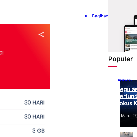
Bagikan
Populer
Business
Regulas
Tertund
Fokus 
Tantang
Maret 27