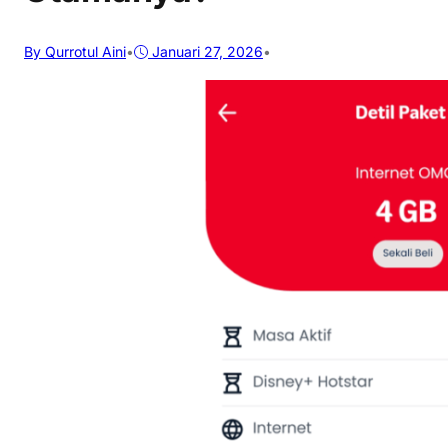
By Qurrotul Aini
•
Januari 27, 2026
•