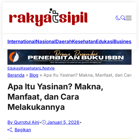
International
Nasional
Daerah
Kesehatan
Edukasi
Business
Li
Edukasi
Kesehatan
Lifestyle
Beranda
»
Blog
»
Apa Itu Yasinan? Makna, Manfaat, dan Cara 
Apa Itu Yasinan? Makna,
Manfaat, dan Cara
Melakukannya
By Qurrotul Aini
•
Januari 5, 2026
•
Bagikan