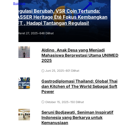
Business
Regulasi Berubah, VSR Coin Tertunda:
VASSER Heritage Été Fokus Kembangkan
NFT , Hadapi Tantangan Regulasi!
Maret 27, 2025
•
648 Dilihat
Aldino, Anak Desa yang Menjadi
Mahasiswa Berprestasi Utama UNIMED
2025
Juni 25, 2025
•
601 Dilihat
Gastrodiplomasi Thailand: Global Thai
dan Kitchen of The World Sebagai Soft
Power
Oktober 15, 2025
•
150 Dilihat
Seruni Bodjawati, Seniman Inspiratif
Indonesia yang Berkarya untuk
Kemanusiaan